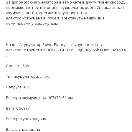
За допомогою акумулятора ви зможете відчути повну свободу
переміщення при виконанні будівельних робіт. Спеціалізовані
акумуляторні батареї для шуруповертів та
електроінструментів PowerPlant стануть надійними
помічниками у вашому домі.
Назва: Акумулятор PowerPlant для шуруповертів та
електроінструментів BOSCH GD-BOS-18(B) 18V 6Ah Li-Ion (BAT609)
.
Ємність: 6Ah.
Тип акумулятора: Li-ion.
Напруга: 18V.
Розміри акумулятора: 107x72x51 мм.
Вага: 0.569 кг.
Розмір в упаковці: мм.
Вага в упаковці: кг.