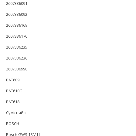
2607336091
2607336092
2607336169
2607336170
2607336235
2607336236
2607336998
BAT609
BAT610G
BAT618
Сумісний з:
BOSCH
Bosch GWS 18 V-LI