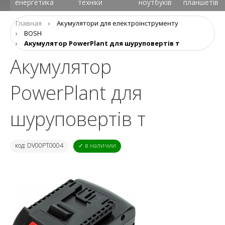
енергетика
техніки
ноутбуків
планшетів
Главная
›
Акумулятори для електроінструменту
›
BOSH
›
Акумулятор PowerPlant для шуруповертів т
Акумулятор
PowerPlant для
шуруповертів т
код: DV00PT0004
✓ в наличии