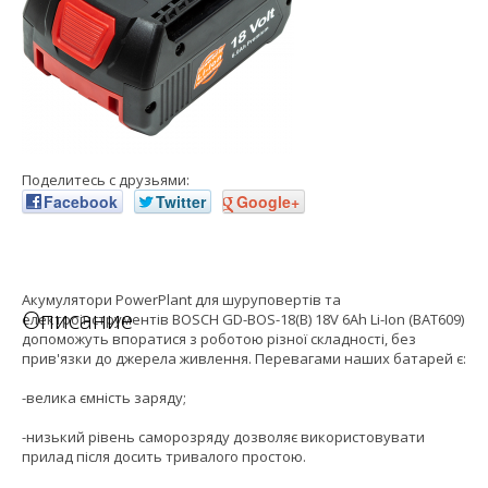
Поделитесь с друзьями:
Facebook
Twitter
Google+
Акумулятори PowerPlant для шуруповертів та
Описание
електроінструментів BOSCH GD-BOS-18(B) 18V 6Ah Li-Ion (BAT609)
допоможуть впоратися з роботою різної складності, без
прив'язки до джерела живлення. Перевагами наших батарей є:
-велика ємність заряду;
-низький рівень саморозряду дозволяє використовувати
прилад після досить тривалого простою.