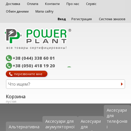
Доставка
Оплата
Контакти
Про нас
Сервіс
Обмін даними
Мапа сайту
Вход
Регистрация
Система заказов
+38 (044) 338 60 01
+38 (050) 418 19 20
перезвоните мне
Корзина
пустая
Аксеcуари
для
Аксесуари для
Аксесуари
телефонів
Альтернативна
акумуляторної
для
і