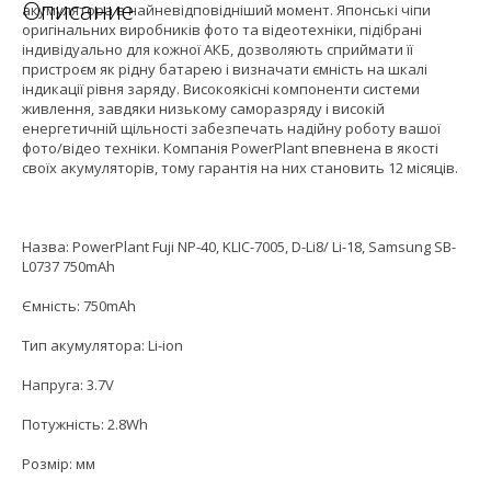
Описание
акумулятора в найневідповідніший момент. Японські чіпи
оригінальних виробників фото та відеотехніки, підібрані
індивідуально для кожної АКБ, дозволяють сприймати її
пристроєм як рідну батарею і визначати ємність на шкалі
індикації рівня заряду. Високоякісні компоненти системи
живлення, завдяки низькому саморазряду і високій
енергетичній щільності забезпечать надійну роботу вашої
фото/відео техніки. Компанія PowerPlant впевнена в якості
своїх акумуляторів, тому гарантія на них становить 12 місяців.
Назва: PowerPlant Fuji NP-40, KLIC-7005, D-Li8/ Li-18, Samsung SB-
L0737 750mAh
Ємність: 750mAh
Тип акумулятора: Li-ion
Напруга: 3.7V
Потужність: 2.8Wh
Розмір: мм