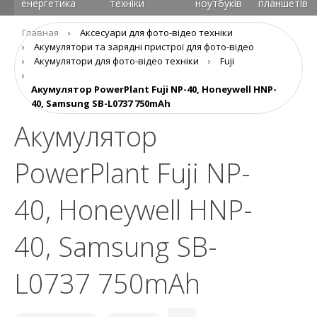
енергетика
техніки
ноутбуків
планшетів
Главная
›
Аксесуари для фото-відео техніки
›
Aкумулятори та зарядні пристрої для фото-відео
›
Акумулятори для фото-відео техніки
›
Fuji
›
Акумулятор PowerPlant Fuji NP-40, Honeywell HNP-
40, Samsung SB-L0737 750mAh
Акумулятор
PowerPlant Fuji NP-
40, Honeywell HNP-
40, Samsung SB-
L0737 750mAh