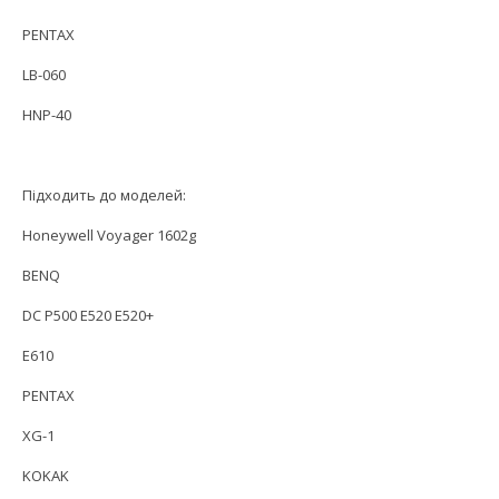
PENTAX
LB-060
HNP-40
Підходить до моделей:
Honeywell Voyager 1602g
BENQ
DC P500 E520 E520+
E610
PENTAX
XG-1
KOKAK