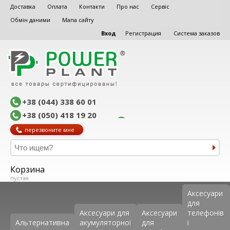
Доставка
Оплата
Контакти
Про нас
Сервіс
Обмін даними
Мапа сайту
Вход
Регистрация
Система заказов
+38 (044) 338 60 01
+38 (050) 418 19 20
перезвоните мне
Корзина
пустая
Аксеcуари
для
Аксесуари для
Аксесуари
телефонів
Альтернативна
акумуляторної
для
і