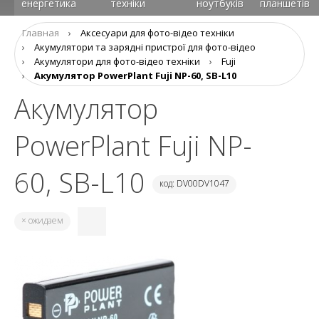
енергетика
техніки
ноутбуків
планшетів
Главная
›
Аксесуари для фото-відео техніки
›
Aкумулятори та зарядні пристрої для фото-відео
›
Акумулятори для фото-відео техніки
›
Fuji
›
Акумулятор PowerPlant Fuji NP-60, SB-L10
Акумулятор
PowerPlant Fuji NP-
60, SB-L10
код: DV00DV1047
× ожидаем