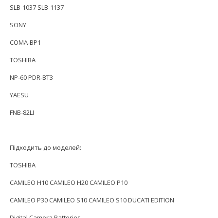
SLB-1037 SLB-1137
SONY
COMA-BP1
TOSHIBA
NP-60 PDR-BT3
YAESU
FNB-82LI
Підходить до моделей:
TOSHIBA
CAMILEO H10 CAMILEO H20 CAMILEO P10
CAMILEO P30 CAMILEO S10 CAMILEO S10 DUCATI EDITION
Digital Camera Batteries