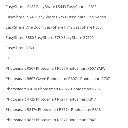
EasyShare LS433 EasyShare LS443 EasyShare LS633
EasyShare LS743 EasyShare LS753 EasyShare One Series
EasyShare One Zoom EasyShare P712 EasyShare P850
EasyShare P880 EasyShare Z730 EasyShare Z7590
EasyShare Z760
HP
Photosmart R507 Photosmart R607 Photosmart R607 BMW
Photosmart R607 Gwen Photosmart R607xi Photosmart R707
Photosmart R707v Photosmart R707xi Photosmart R717
Photosmart R725 Photosmart R727 Photosmart R817
Photosmart R817v Photosmart R817xi Photosmart R818
Photosmart R827 Photosmart R837 Photosmart R847