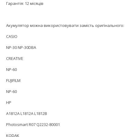
Гарантія: 12 місяців
Акумулятор можна використовувати замість оригінального:
CASIO
NP-30 NP-30DBA
CREATIVE
NP-60
FUJIFILM
NP-60
HP
A1812A L1812A L1812B
Photosmart R07 Q2232-80001
KODAK