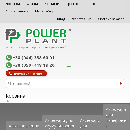
Доставка
Оплата
Контакти
Про нас
Сервіс
Обмін даними
Мапа сайту
Вход
Регистрация
Система заказов
+38 (044) 338 60 01
+38 (050) 418 19 20
перезвоните мне
Корзина
пустая
Аксеcуари
для
Аксесуари для
Аксесуари
телефонів
Альтернативна
акумуляторної
для
і