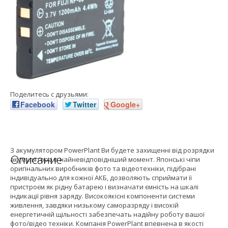
Поделитесь с друзьями:
Facebook
Twitter
Google+
З акумулятором PowerPlant Ви будете захищенні від розрядки
Описание
акумулятора в найневідповідніший момент. Японські чіпи
оригінальних виробників фото та відеотехніки, підібрані
індивідуально для кожної АКБ, дозволяють сприймати її
пристроєм як рідну батарею і визначати ємність на шкалі
індикації рівня заряду. Високоякісні компоненти системи
живлення, завдяки низькому саморазряду і високій
енергетичній щільності забезпечать надійну роботу вашої
фото/відео техніки. Компанія PowerPlant впевнена в якості