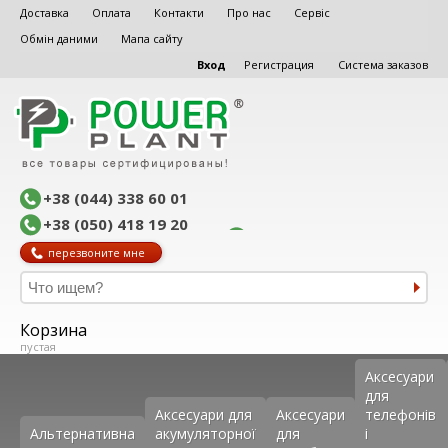
Доставка
Оплата
Контакти
Про нас
Сервіс
Обмін даними
Мапа сайту
Вход
Регистрация
Система заказов
+38 (044) 338 60 01
+38 (050) 418 19 20
перезвоните мне
Корзина
пустая
Аксеcуари
для
Аксесуари для
Аксесуари
телефонів
Альтернативна
акумуляторної
для
і