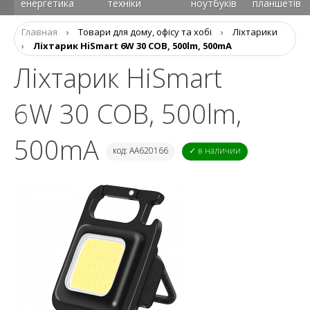
енергетика
техніки
ноутбуків
планшетів
Главная
›
Товари для дому, офісу та хобі
›
Ліхтарики
›
Ліхтарик HiSmart 6W 30 COB, 500lm, 500mA
Ліхтарик HiSmart
6W 30 COB, 500lm,
500mA
код: AA620166
✓ в наличии