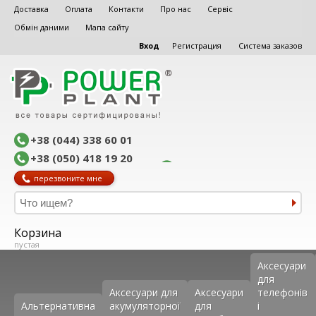
Доставка
Оплата
Контакти
Про нас
Сервіс
Обмін даними
Мапа сайту
Вход
Регистрация
Система заказов
+38 (044) 338 60 01
+38 (050) 418 19 20
перезвоните мне
Корзина
пустая
Аксеcуари
для
Аксесуари для
Аксесуари
телефонів
Альтернативна
акумуляторної
для
і