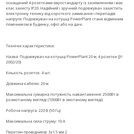
оснащений 4 розетками євростандарту із заземленням і має
клас захисту IP20. Надійний і зручний подовжувач захистить
електронну техніку від короткого замикання і перепадів
напруги. Подовжувач на котушці PowerPlant стане відмінним
помічником в будинку, офісі або на дачі.
Технічні характеристики:
Назва: Подовжувач на котушці PowerPlant 20 м, 4 розетки (JY-
2002/20)
Кількість розеток: 4 шт.
Довжина кабелю: 20 м
Максимальна сумарна потужність навантаження: 2500Вт в
розмотаному вигляді (1000Вт в змотаному вигляді)
Робоча напруга: 220 В (50 Гц)
Максимальна сила струму: 10 А
Перетин провідників: 3х1.5 мм 2