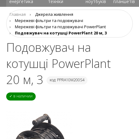
енергетика
техніки
ноутбуків
планшетів
Главная
›
Джерела живлення
›
Мережеві фільтри та подовжувачі
›
Мережеві фільтри та подовжувачі PowerPlant
›
Подовжувач на котушці PowerPlant 20 м, 3
Подовжувач на
котушці PowerPlant
20 м, 3
код: PPRA10M200S4
✓ в наличии