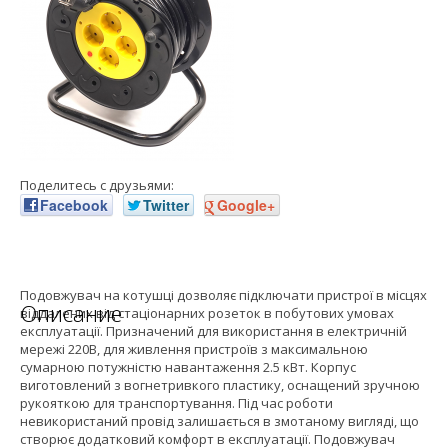
Поделитесь с друзьями:
Facebook
Twitter
Google+
Подовжувач на котушці дозволяє підключати пристрої в місцях
Описание
віддалених від стаціонарних розеток в побутових умовах
експлуатації. Призначений для використання в електричній
мережі 220В, для живлення пристроїв з максимальною
сумарною потужністю навантаження 2.5 кВт. Корпус
виготовлений з вогнетривкого пластику, оснащений зручною
рукояткою для транспортування. Під час роботи
невикористаний провід залишається в змотаному вигляді, що
створює додатковий комфорт в експлуатації. Подовжувач