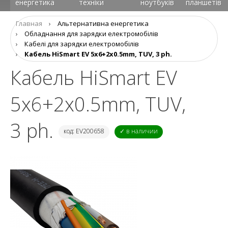
енергетика
техніки
ноутбуків
планшетів
Главная
›
Альтернативна енергетика
›
Обладнання для зарядки електромобілів
›
Кабелі для зарядки електромобілів
›
Кабель HiSmart EV 5x6+2x0.5mm, TUV, 3 ph.
Кабель HiSmart EV
5x6+2x0.5mm, TUV,
3 ph.
код: EV200658
✓ в наличии