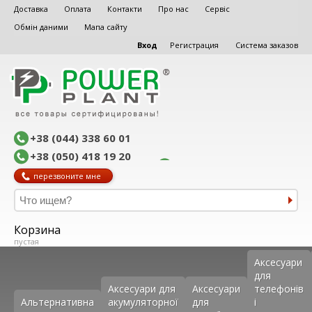
Доставка
Оплата
Контакти
Про нас
Сервіс
Обмін даними
Мапа сайту
Вход
Регистрация
Система заказов
+38 (044) 338 60 01
+38 (050) 418 19 20
перезвоните мне
Корзина
пустая
Аксеcуари
для
Аксесуари для
Аксесуари
телефонів
Альтернативна
акумуляторної
для
і