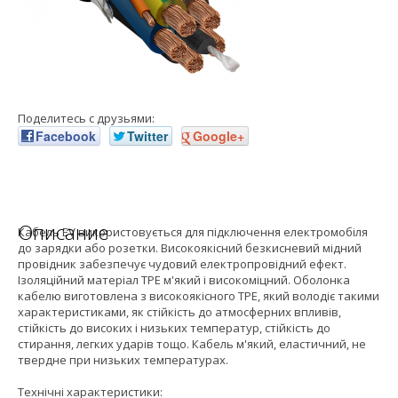
Поделитесь с друзьями:
Facebook
Twitter
Google+
Описание
Кабель EV використовується для підключення електромобіля
до зарядки або розетки. Високоякісний безкисневий мідний
провідник забезпечує чудовий електропровідний ефект.
Ізоляційний матеріал TPE м'який і високоміцний. Оболонка
кабелю виготовлена з високоякісного TPE, який володіє такими
характеристиками, як стійкість до атмосферних впливів,
стійкість до високих і низьких температур, стійкість до
стирання, легких ударів тощо. Кабель м'який, еластичний, не
твердне при низьких температурах.
Технічні характеристики: