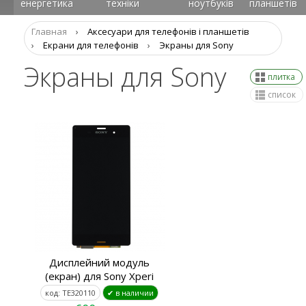
енергетика
техніки
ноутбуків
планшетів
Главная
›
Аксеcуари для телефонів і планшетів
›
Екрани для телефонів
›
Экраны для Sony
Экраны для Sony
плитка
список
Дисплейний модуль
(екран) для Sony Xperi
код: TE320110
✔ в наличии