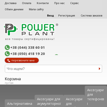
Доставка
Оплата
Контакти
Про нас
Сервіс
Обмін даними
Мапа сайту
Вход
Регистрация
Система заказов
+38 (044) 338 60 01
+38 (050) 418 19 20
перезвоните мне
Корзина
пустая
Аксеcуари
для
Аксесуари для
Аксесуари
телефонів
Альтернативна
акумуляторної
для
і