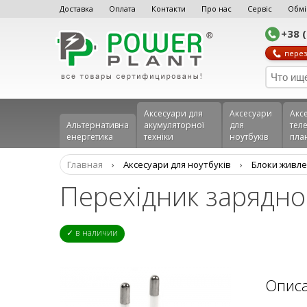
Доставка
Оплата
Контакти
Про нас
Сервіс
Обмі
+38 
перез
Аксесуари для
Аксесуари
Акс
Альтернативна
акумуляторної
для
теле
енергетика
техніки
ноутбуків
пла
Главная
›
Аксесуари для ноутбуків
›
Блоки живле
Перехідник зарядно
✓ в наличии
Опис