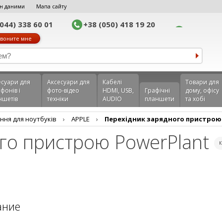
н даними
Мапа сайту
(044) 338 60 01
+38 (050) 418 19 20
воните мне
еcуари для
Аксесуари для
Кабелі
Товари для
фонів і
фото-відео
HDMI, USB,
Графічні
дому, офісу
ншетів
техніки
AUDIO
планшети
та хобі
ння для ноутбуків
›
APPLE
›
Перехідник зарядного пристрою
го пристрою PowerPlant
ание