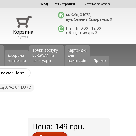
Вход
Регистрация
Система заказов
м. Київ, 04073,
вул. Семена Скляренка, 9
Пн—Пт: 9:00—18:00
Корзина
Сб--Нд: Вихідний
пустая
Точки доступу
Картриджі
Джерела
LoRaWAN та
для
живлення
аксесуари
принтерів
Промо
 PowerPlant
код: APADAPTEURO
Цена:
149
грн.