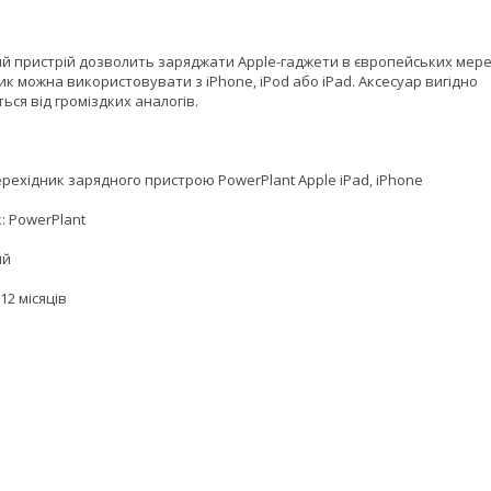
й пристрій дозволить заряджати Apple-гаджети в європейських мере
к можна використовувати з iPhone, iPod або iPad. Аксесуар вигідно
ться від громіздких аналогів.
рехідник зарядного пристрою PowerPlant Apple iPad, iPhone
: PowerPlant
ий
12 місяців