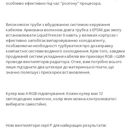
особливо ефективно під час "розгону" процесора.
Високоякісні труби з вбудованою системою керування
кабелем. Армована волокном довга трубка з EPDM дає змогу
встановлювати Liquid Freezer II навіть у великих корпусах і
ефективно запобігає випаровуванню холодоагенту,
позбавляючи необхідності турбуватися про дозаправку
компактної системи водяного охолодження. Крім того, завдяки
продуманій системі укладання кабелів він приховує RGB- і ШІМ-
проводи вентиляторів радіатора. Отже, вам потрібно всього
лише під'єднати два штекери до материнської плати, що
значно полегшує і прискорює встановлення.
Кулер має A-RGB-підсвічування. Кожен кулер має 12
світлодіодних лампочок, колір яких можна контролювати і
вибирати самостійно.
Нові вентилятори серії P для найкращих результатів: