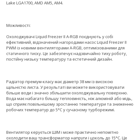
Lake LGA1700, AMD AM5, AM4.
Можливості:
Охолоджувачі Liquid Freezer II A-RGB поєднують у собі
ефективний, відзначений нагородами насос Liquid Freezer II
PWM із новими вентиляторами A-RGB, оптимізованими для
статичного тиску. Це забезпечує надзвичайно тиху роботу,
постійну низьку температуру та естетичний дизайн.
Радіатор преміум-класу має діаметр 38 мм із високою
щільністю листа. У результаті ви можете використовувати
більше води і значно збільшити охолоджувальну поверхню.
Вода має набагато більшу теплоємність, ніж алюміній або мідь,
що сприяє повільнішому зростанню температури та зниженню
робочих температур до 5°С у сучасному турборежимі.
Вентилятор керується ШІМ і може практично непомітно
охолодити ваш трансформатор напруги і цоколь до 15°C. Це