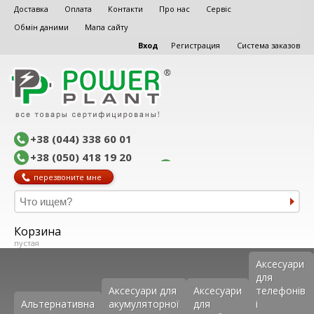
Доставка
Оплата
Контакти
Про нас
Сервіс
Обмін даними
Мапа сайту
Вход
Регистрация
Система заказов
+38 (044) 338 60 01
+38 (050) 418 19 20
перезвоните мне
Корзина
пустая
Аксеcуари
для
Аксесуари для
Аксесуари
телефонів
Альтернативна
акумуляторної
для
і