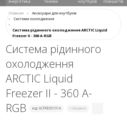
енергетика
техніки
ноутбуків
планшетів
Главная
›
Аксесуари для ноутбуків
›
Системи охолодження
›
Система рідинного охолодження ARCTIC Liquid
Freezer II - 360 A-RGB
Система рідинного
охолодження
ARCTIC Liquid
Freezer II - 360 A-
RGB
код: ACFRE00101A
× ожидаем