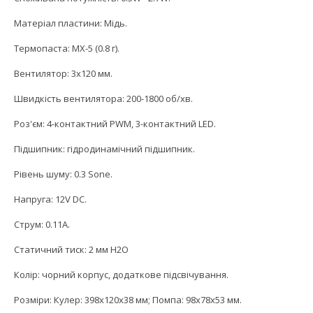
Матеріал пластини: Мідь.
Термопаста: МХ-5 (0.8 г).
Вентилятор: 3x120 мм.
Швидкість вентилятора: 200-1800 об/хв.
Роз'єм: 4-контактний PWM, 3-контактний LED.
Підшипник: гідродинамічний підшипник.
Рівень шуму: 0.3 Sone.
Напруга: 12V DC.
Струм: 0.11А.
Статичний тиск: 2 мм Н2О
Колір: чорний корпус, додаткове підсвічування.
Розміри: Кулер: 398х120х38 мм; Помпа: 98х78х53 мм.