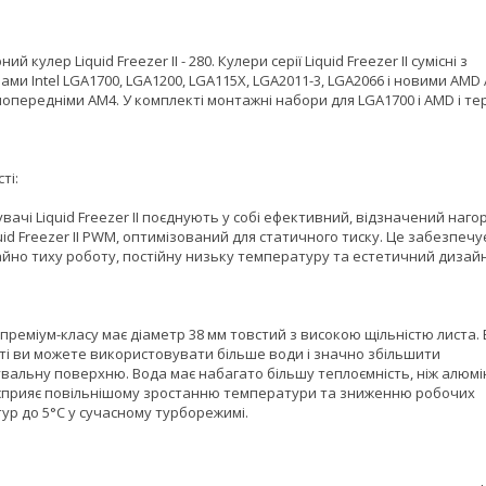
й кулер Liquid Freezer II - 280. Кулери серії Liquid Freezer II сумісні з
ми Intel LGA1700, LGA1200, LGA115X, LGA2011-3, LGA2066 і новими AMD 
попередніми AM4. У комплекті монтажні набори для LGA1700 і AMD і те
ті:
ачі Liquid Freezer II поєднують у собі ефективний, відзначений наг
uid Freezer II PWM, оптимізований для статичного тиску. Це забезпечу
йно тиху роботу, постійну низьку температуру та естетичний дизайн
преміум-класу має діаметр 38 мм товстий з високою щільністю листа. 
ті ви можете використовувати більше води і значно збільшити
вальну поверхню. Вода має набагато більшу теплоємність, ніж алюмі
 сприяє повільнішому зростанню температури та зниженню робочих
ур до 5°С у сучасному турборежимі.