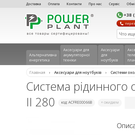
Доставка
Оплата
Контакти
Про нас
Сервіс
Обмі
+38 
перез
Аксесуари для
Аксесуари
Акс
Альтернативна
акумуляторної
для
теле
енергетика
техніки
ноутбуків
пла
Главная
›
Аксесуари для ноутбуків
›
Системи ох
Система рідинного 
II 280
код: ACFRE00066B
× ожидаем
Опис