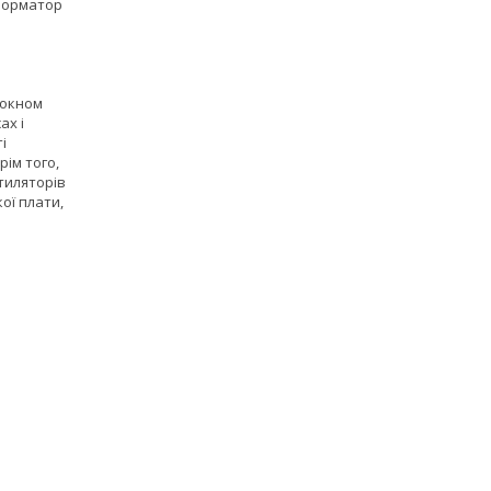
форматор
локном
ах і
і
ім того,
тиляторів
ої плати,