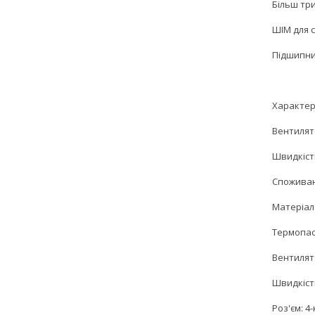
Більш тр
ШІМ для 
Підшипник
Характер
Вентилято
Швидкість
Споживана
Матеріал 
Термопаста
Вентилято
Швидкість
Роз'єм: 4