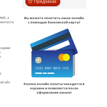
Предзаказ
AM5, а
Вы можете оплатить заказ онлайн
рмопаста.
с помощью банковской карты!
ородами
є
.
В
ній або
Кнопка онлайн оплаты находится в
корзине и появляется после
оформления заказа!