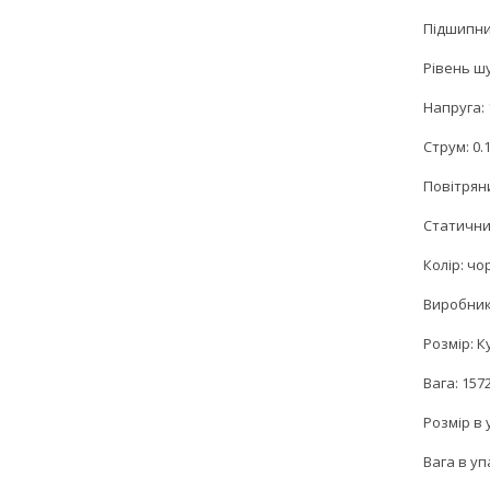
Підшипни
Рівень шу
Напруга: 
Струм: 0.
Повітряни
Статичний
Колір: чо
Виробник:
Розмір: К
Вага: 1572
Розмір в 
Вага в упа