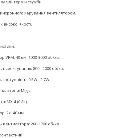
ивалий термін служби.
синхронного керування вентилятором.
 високої якості.
истики:
р VRM: 40 мм, 1000-3000 об/хв.
 всмоктування: 800 - 2000 об/хв.
 потужність: 0.5W - 2.7W.
пластини: Мідь.
: МХ-4 (0.8 г).
р: 2x140 мм.
 вентилятора: 200-1700 об/хв.
-контактний.