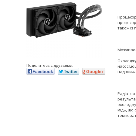
Процесорни
процесора
також із 
Можливос
Охолоджув
Поделитесь с друзьями:
насос Liq
Facebook
Twitter
Google+
надзвича
Радіатор 
результа
охолоджу
мідь, що
температ