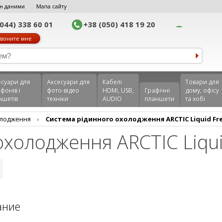
н даними
Мапа сайту
(044) 338 60 01
+38 (050) 418 19 20
воните мне
еcуари для
Аксесуари для
Кабелі
Товари для
фонів і
фото-відео
HDMI, USB,
Графічні
дому, офісу
ншетів
техніки
AUDIO
планшети
та хобі
олодження
›
Система рідинного охолодження ARCTIC Liquid Free
охолодження ARCTIC Liqui
ание