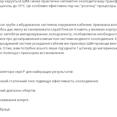
ор керується ШІМ і може практично непомітно охолодити ваш транс
 цоколь до 15°C. Це особливо ефективно під час "розгону" процесора.
існі труби з вбудованою системою керування кабелем. Армована во
бка дає змогу встановлювати Liquid Freezer II навіть у великих корпус
о запобігає випаровуванню холодоагенту, позбавляючи необхідност
ися про дозаправлення компактної системи водяного охолодження. Кр
продуманій системі укладання кабелів він приховує ШІМ-проводи вен
. Отже, вам потрібно всього лише під'єднати 1 штекер до материнськ
о полегшує і прискорює встановлення.
илятори серії P для найкращих результатів:
сокий статичний тиск підвищує ефективність охолодження.
ий діапазон обертів.
оживання енергії.
рації.