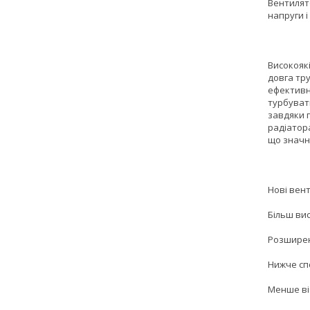
Вентилят
напруги і
Високояк
довга тру
ефективн
турбуват
завдяки 
радіатора
що значн
Нові вент
Більш ви
Розширен
Нижче сп
Менше віб