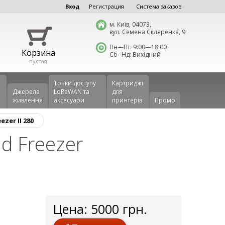
Вход
Регистрация
Система заказов
м. Київ, 04073,
вул. Семена Скляренка, 9
Пн—Пт: 9:00—18:00
Корзина
Сб--Нд: Вихідний
пустая
Точки доступу
Картриджі
Джерела
LoRaWAN та
для
живлення
аксесуари
принтерів
Промо
zer II 280
d Freezer
Цена:
5000
грн.