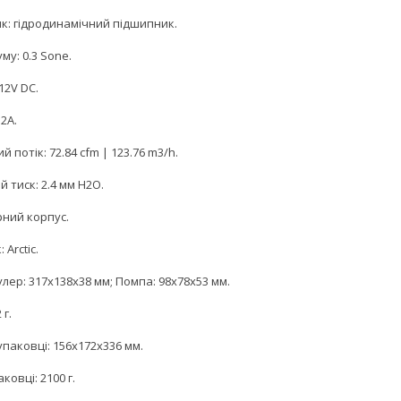
к: гідродинамічний підшипник.
му: 0.3 Sone.
12V DC.
12A.
й потік: 72.84 cfm | 123.76 m3/h.
 тиск: 2.4 мм Н2О.
рний корпус.
 Arctic.
улер: 317x138x38 мм; Помпа: 98х78х53 мм.
 г.
упаковці: 156x172x336 мм.
ковці: 2100 г.