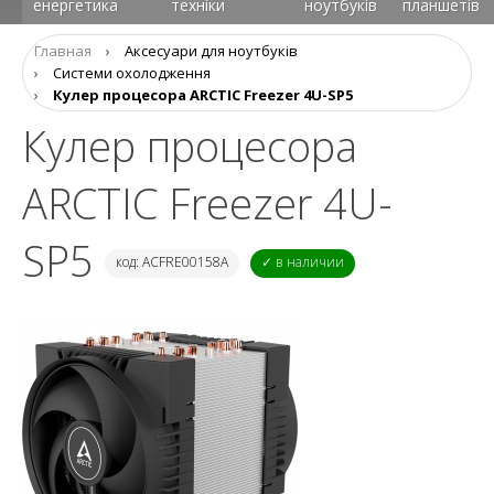
енергетика
техніки
ноутбуків
планшетів
Главная
›
Аксесуари для ноутбуків
›
Системи охолодження
›
Кулер процесора ARCTIC Freezer 4U-SP5
Кулер процесора
ARCTIC Freezer 4U-
SP5
код: ACFRE00158A
✓ в наличии