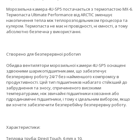
Морозильна камера 4U-SP5 постачається з термопастою MX-6.
Термопаста Ultimate Performance від ARCTIC зменшує
накопичення тепла між теплорозподільником процесора та
кулером. Термопаста не має ні провідності, ні ємності, а тому
абсолютно безпечна у використанні.
Створено для безперервної роботиn
Обидва вентилятори морозильної камери 4U-SP5 оснащені
здвоєними шарикопідшипниками, що забезпечує
безперервну роботу 24/7 без найменшого компромісу в
продуктивності. Цей тип підшипників набагато стійкіший до
забруднення та зносу, спричиненого високими
температурами, ніж звичайні підшипники ковзання або
гідродинамічні підшипники, і тому є ідеальним вибором, якщо
ви хочете забезпечити безперебійну безперервну роботу.
Характеристики:
Теплова труба: Direct Touch, 6 mm x 10.