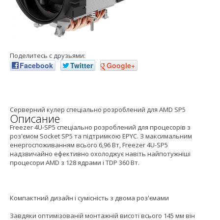
Поделитесь с друзьями:
Facebook
Twitter
Google+
Серверний кулер спеціально розроблений для AMD SP5
Описание
Freezer 4U-SP5 спеціально розроблений для процесорів з
роз'ємом Socket SP5 та підтримкою EPYC. З максимальним
енергоспоживанням всього 6,96 Вт, Freezer 4U-SP5
надзвичайно ефективно охолоджує навіть найпотужніші
процесори AMD з 128 ядрами і TDP 360 Вт.
Компактний дизайн і сумісність з двома роз'ємами
Завдяки оптимізованій монтажній висоті всього 145 мм він