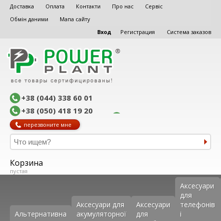
Доставка
Оплата
Контакти
Про нас
Сервіс
Обмін даними
Мапа сайту
Вход
Регистрация
Система заказов
+38 (044) 338 60 01
+38 (050) 418 19 20
перезвоните мне
Корзина
пустая
Аксеcуари
для
Аксесуари для
Аксесуари
телефонів
Альтернативна
акумуляторної
для
і