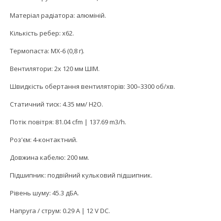
Матеріал радіатора: алюміній.
Кількість ребер: x62.
Термопаста: MX-6 (0,8 г).
Вентилятори: 2x 120 мм ШІМ.
Швидкість обертання вентиляторів: 300–3300 об/хв.
Статичний тиск: 4.35 мм/ H2O.
Потік повітря: 81.04 cfm | 137.69 m3/h.
Роз'єм: 4-контактний.
Довжина кабелю: 200 мм.
Підшипник: подвійний кульковий підшипник.
Рівень шуму: 45.3 дБА.
Напруга / струм: 0.29 A | 12 V DC.