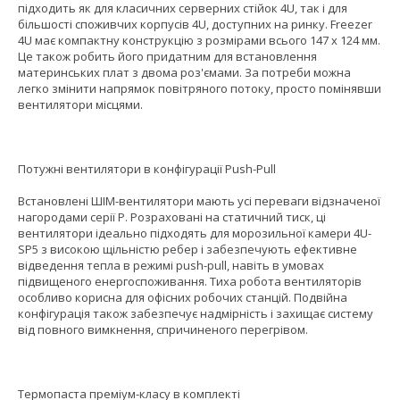
підходить як для класичних серверних стійок 4U, так і для
більшості споживчих корпусів 4U, доступних на ринку. Freezer
4U має компактну конструкцію з розмірами всього 147 x 124 мм.
Це також робить його придатним для встановлення
материнських плат з двома роз'ємами. За потреби можна
легко змінити напрямок повітряного потоку, просто помінявши
вентилятори місцями.
Потужні вентилятори в конфігурації Push-Pull
Встановлені ШІМ-вентилятори мають усі переваги відзначеної
нагородами серії P. Розраховані на статичний тиск, ці
вентилятори ідеально підходять для морозильної камери 4U-
SP5 з високою щільністю ребер і забезпечують ефективне
відведення тепла в режимі push-pull, навіть в умовах
підвищеного енергоспоживання. Тиха робота вентиляторів
особливо корисна для офісних робочих станцій. Подвійна
конфігурація також забезпечує надмірність і захищає систему
від повного вимкнення, спричиненого перегрівом.
Термопаста преміум-класу в комплекті