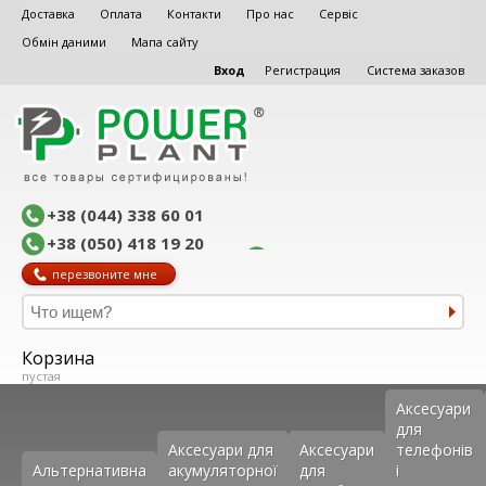
Доставка
Оплата
Контакти
Про нас
Сервіс
Обмін даними
Мапа сайту
Вход
Регистрация
Система заказов
+38 (044) 338 60 01
+38 (050) 418 19 20
перезвоните мне
Корзина
пустая
Аксеcуари
для
Аксесуари для
Аксесуари
телефонів
Альтернативна
акумуляторної
для
і