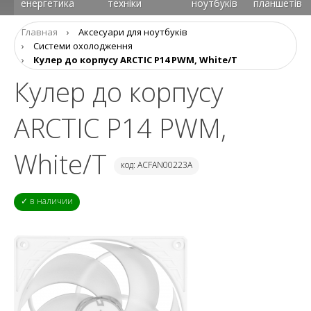
енергетика
техніки
ноутбуків
планшетів
Главная
›
Аксесуари для ноутбуків
›
Системи охолодження
›
Кулер до корпусу ARCTIC P14 PWM, White/T
Кулер до корпусу
ARCTIC P14 PWM,
White/T
код: ACFAN00223A
✓ в наличии