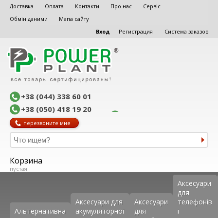
Доставка
Оплата
Контакти
Про нас
Сервіс
Обмін даними
Мапа сайту
Вход
Регистрация
Система заказов
+38 (044) 338 60 01
+38 (050) 418 19 20
перезвоните мне
Корзина
пустая
Аксеcуари
для
Аксесуари для
Аксесуари
телефонів
Альтернативна
акумуляторної
для
і