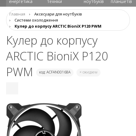
енергетика
техніки
ноутбуків
планшетів
Главная
›
Аксесуари для ноутбуків
›
Системи охолодження
›
Кулер до корпусу ARCTIC BioniX P120 PWM
Кулер до корпусу
ARCTIC BioniX P120
PWM
код: ACFAN00168A
× ожидаем