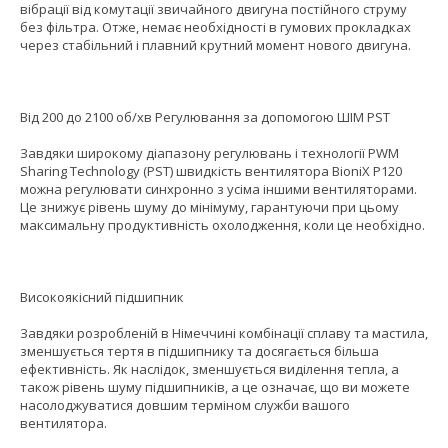
вібрації від комутації звичайного двигуна постійного струму
без фільтра. Отже, немає необхідності в гумових прокладках
через стабільний і плавний крутний момент нового двигуна.
Від 200 до 2100 об/хв Регулювання за допомогою ШІМ PST
Завдяки широкому діапазону регулювань і технології PWM
Sharing Technology (PST) швидкість вентилятора BioniX P120
можна регулювати синхронно з усіма іншими вентиляторами.
Це знижує рівень шуму до мінімуму, гарантуючи при цьому
максимальну продуктивність охолодження, коли це необхідно.
Високоякісний підшипник
Завдяки розробленій в Німеччині комбінації сплаву та мастила,
зменшується тертя в підшипнику та досягається більша
ефективність. Як наслідок, зменшується виділення тепла, а
також рівень шуму підшипників, а це означає, що ви можете
насолоджуватися довшим терміном служби вашого
вентилятора.