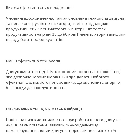
Висока ефективність охолодження
Численні вдосконалення, такі як оновлена технологія двигуна
та нова конструкція вентилятора, помітно підвищили
продуктивність P-вентиляторів. У внутрішніх тестах
продуктивності на рівні 28 дБ (А) нові P-вентилятори залишили
позаду багатьох конкурентів.
Більш ефективна технологія
Двигун живиться від ШІМ-мікросхеми останнього покоління,
яка дозволяє новому BioniX P120 працювати набагато
ефективніше, ніж його попередники. Це економить енергію
без шкоди для продуктивності.
Максимальна тиша, мінімальна вібрація
Навіть на низьких швидкостях звук роботи нового двигуна
ARCTIC ледь помітний. Завдяки синусоїдальному
намагнічуванню новий двигун створює лише близько 5 %