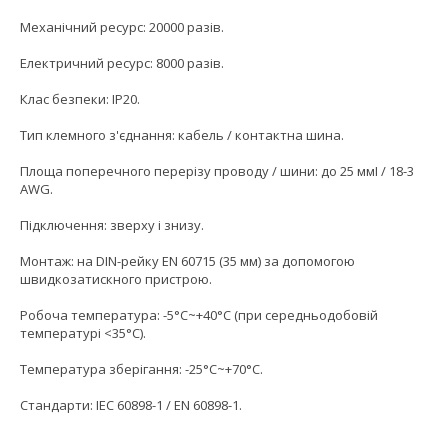
Механічний ресурс: 20000 разів.
Електричний ресурс: 8000 разів.
Клас безпеки: IP20.
Тип клемного з'єднання: кабель / контактна шина.
Площа поперечного перерізу проводу / шини: до 25 ммІ / 18-3
AWG.
Підключення: зверху і знизу.
Монтаж: на DIN-рейку EN 60715 (35 мм) за допомогою
швидкозатискного пристрою.
Робоча температура: -5°C~+40°C (при середньодобовій
температурі <35°C).
Температура зберігання: -25°C~+70°C.
Стандарти: IEC 60898-1 / EN 60898-1.