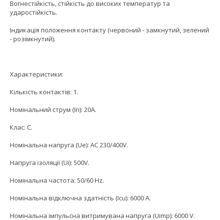
Вогнестійкість, стійкість до високих температур та
ударостійкість.
Індикація положення контакту (червоний - замкнутий, зелений
- розімкнутий).
Характеристики:
Кількість контактів: 1.
Номінальний струм (In): 20A.
Клас: C.
Номінальна напруга (Ue): AC 230/400V.
Напруга ізоляції (Ui): 500V.
Номінальна частота: 50/60 Hz.
Номінальна відключна здатність (Icu): 6000 A.
Номінальна імпульсна витримувана напруга (Uimp): 6000 V.