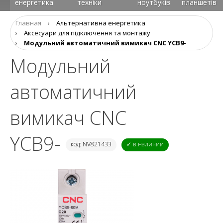
енергетика
техніки
ноутбуків
планшетів
Главная
›
Альтернативна енергетика
›
Аксесуари для підключення та монтажу
›
Модульний автоматичний вимикач CNC YCB9-
Модульний
автоматичний
вимикач CNC
YCB9-
код: NV821433
✓ в наличии