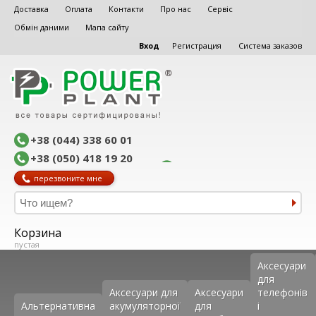
Доставка
Оплата
Контакти
Про нас
Сервіс
Обмін даними
Мапа сайту
Вход
Регистрация
Система заказов
+38 (044) 338 60 01
+38 (050) 418 19 20
перезвоните мне
Корзина
пустая
Аксеcуари
для
Аксесуари для
Аксесуари
телефонів
Альтернативна
акумуляторної
для
і