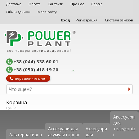
Доставка
Оплата
Контакти
Про нас
Сервіс
Обмін даними
Мапа сайту
Вход
Регистрация
Система заказов
+38 (044) 338 60 01
+38 (050) 418 19 20
перезвоните мне
Корзина
пустая
Аксеcуари
для
Аксесуари для
Аксесуари
телефонів
Альтернативна
акумуляторної
для
і