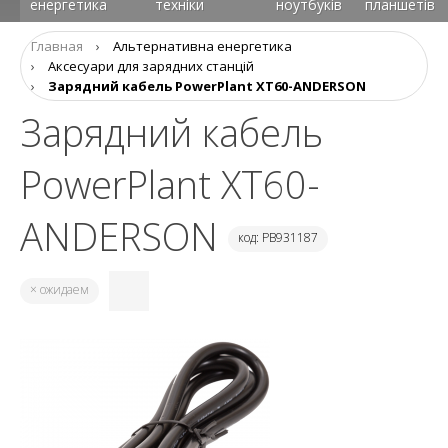
енергетика
техніки
ноутбуків
планшетів
Главная
›
Альтернативна енергетика
›
Аксесуари для зарядних станцій
›
Зарядний кабель PowerPlant XT60-ANDERSON
Зарядний кабель
PowerPlant XT60-
ANDERSON
код: PB931187
× ожидаем