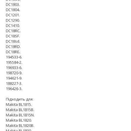
DC1803.
DC1804.
DC1201.
DC1290.
DC1410.
DC18RC.
DC18SF.
DC18sd.
DC18RD.
DC18RE.
194533-6.
195584-2.
196933-6.
198720-9.
194621-9.
188227-3.
196426-3.
Підходить для:
Makita BL1815.
Makita BL1815B.
Makita BL1815N.
Makita BL1820.
Makita BL1820B.
Makita BL1830.