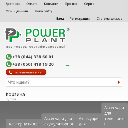
Доставка
Оплата
Контакти
Про нас
Сервіс
Обмін даними
Мапа сайту
Вход
Регистрация
Система заказов
+38 (044) 338 60 01
+38 (050) 418 19 20
перезвоните мне
Корзина
пустая
Аксеcуари
для
Аксесуари для
Аксесуари
телефонів
Альтернативна
акумуляторної
для
і