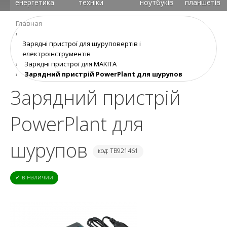
енергетика
техніки
ноутбуків
планшетів
Главная
›
Зарядні пристрої для шуруповертів і
електроінструментів
›
Зарядні пристрої для MAKITA
›
Зарядний пристрій PowerPlant для шурупов
Зарядний пристрій
PowerPlant для
шурупов
код: TB921461
✓ в наличии