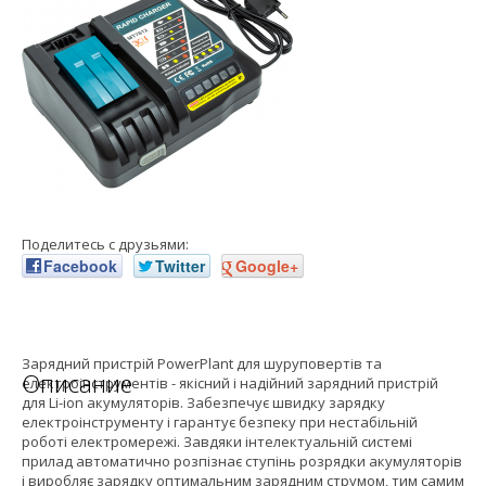
Поделитесь с друзьями:
Facebook
Twitter
Google+
Зарядний пристрій PowerPlant для шуруповертів та
Описание
електроінструментів - якісний і надійний зарядний пристрій
для Li-ion акумуляторів. Забезпечує швидку зарядку
електроінструменту і гарантує безпеку при нестабільній
роботі електромережі. Завдяки інтелектуальній системі
прилад автоматично розпізнає ступінь розрядки акумуляторів
і виробляє зарядку оптимальним зарядним струмом, тим самим