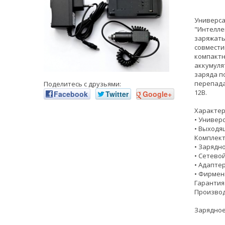
Универсал
"Интелле
заряжать
совмести
компактн
аккумуля
заряда п
перепада
Поделитесь с друзьями:
12В.
Facebook
Twitter
Google+
Характер
• Универс
• Выходя
Комплект
• Зарядн
• Сетево
• Адапте
• Фирмен
Гарантия
Производ
Зарядное