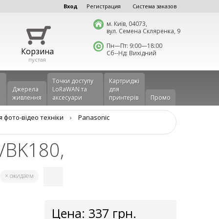
Вход
Регистрация
Система заказов
м. Київ, 04073,
вул. Семена Скляренка, 9
Пн—Пт: 9:00—18:00
Корзина
Сб--Нд: Вихідний
пустая
Точки доступу
Картриджі
Джерела
LoRaWAN та
для
живлення
аксесуари
принтерів
Промо
я фото-відео техніки
›
Panasonic
VBK180,
× ожидаем
Цена:
337
грн.