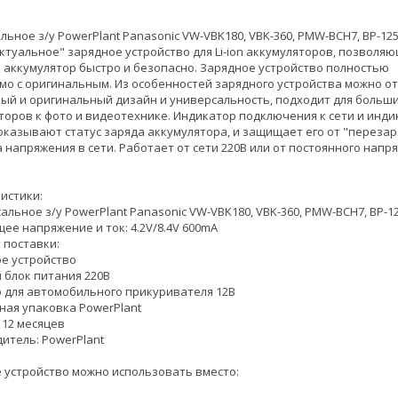
ьное з/у PowerPlant Panasonic VW-VBK180, VBK-360, PMW-BCH7, BP-125A
ктуальное" зарядное устройство для Li-ion аккумуляторов, позволя
 аккумулятор быстро и безопасно. Зарядное устройство полностью
мо с оригинальным. Из особенностей зарядного устройства можно о
ый и оригинальный дизайн и универсальность, подходит для больш
торов к фото и видеотехнике. Индикатор подключения к сети и инди
оказывают статус заряда аккумулятора, и защищает его от "перезар
 напряжения в сети. Работает от сети 220В или от постоянного напр
истики:
альное з/у PowerPlant Panasonic VW-VBK180, VBK-360, PMW-BCH7, BP-1
щее напряжение и ток: 4.2V/8.4V 600mA
 поставки:
ое устройство
й блок питания 220В
р для автомобильного прикуривателя 12В
ная упаковка PowerPlant
 12 месяцев
итель: PowerPlant
 устройство можно использовать вместо: