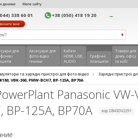
н даними
Мапа сайту
(044) 338 60 01
+38 (050) 418 19 20
воните мне
еcуари для
Аксесуари для
Кабелі
Товари для
фонів і
фото-відео
HDMI, USB,
Графічні
дому, офісу
ншетів
техніки
AUDIO
планшети
та хобі
мулятори та зарядні пристрої для фото-відео
›
Зарядні пристрої дл
180, VBK-360, PMW-BCH7, BP-125A, BP70A
PowerPlant Panasonic VW-
, BP-125A, BP70A
код: DB43DV2291
ание