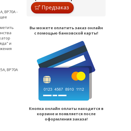
Предзаказ
, BP70A -
ющее
тметить
Вы можете оплатить заказ онлайн
инства
с помощью банковской карты!
катор
яда" и
яжения
25A, BP70A
Кнопка онлайн оплаты находится в
корзине и появляется после
оформления заказа!