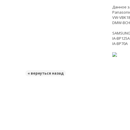
Данное з
Panasonic
VW-VBK18
DMW-BCH
SAMSUNG
IA-BP125A
IA-BP70A
« вернуться назад