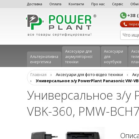
Доставка
Оплата
Контакти
Про нас
Сервіс
Обмі
+38 
перез
Аксесуари для
Аксесуари
Акс
Альтернативна
акумуляторної
для
теле
енергетика
техніки
ноутбуків
пла
Главная
›
Аксесуари для фото-відео техніки
›
Aку
›
Универсальное з/у PowerPlant Panasonic VW-VBK
Универсальное з/у 
VBK-360, PMW-BCH7
Опис