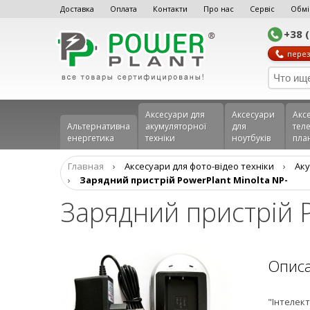
Доставка
Оплата
Контакти
Про нас
Сервіс
Обмі
+38 
перез
Аксесуари для
Аксесуари
Акс
Альтернативна
акумуляторної
для
теле
енергетика
техніки
ноутбуків
пла
Главная
›
Аксесуари для фото-відео техніки
›
Aку
›
Зарядний пристрій PowerPlant Minolta NP-
Зарядний пристрій P
Опис
"Інтелект