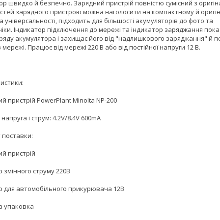
ор швидко й безпечно. Зарядний пристрій повністю сумісний з оригін
стей зарядного пристрою можна наголосити на компактному й оригі
а універсальності, підходить для більшості акумуляторів до фото та
ніки. Індикатор підключення до мережі та індикатор заряджання пок
аряду акумулятора і захищає його від "надлишкового заряджання" й 
 мережі. Працює від мережі 220 В або від постійної напруги 12 В.
истики:
й пристрій PowerPlant Minolta NP-200
 напруга і струм: 4.2V/8.4V 600mA
 поставки:
ий пристрій
р змінного струму 220В
р для автомобільного прикурювача 12В
а упаковка