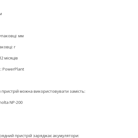
м
упаковці: мм
аковці: г
12 місяців
: PowerPlant
 пристрій можна використовувати замість:
nolta NP-200
рядний пристрій заряджає акумулятори: