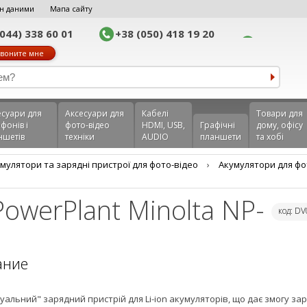
н даними
Мапа сайту
(044) 338 60 01
+38 (050) 418 19 20
воните мне
еcуари для
Аксесуари для
Кабелі
Товари для
фонів і
фото-відео
HDMI, USB,
Графічні
дому, офісу
ншетів
техніки
AUDIO
планшети
та хобі
мулятори та зарядні пристрої для фото-відео
›
Акумулятори для фо
owerPlant Minolta NP-
код: D
ание
уальний" зарядний пристрій для Li-ion акумуляторів, що дає змогу з