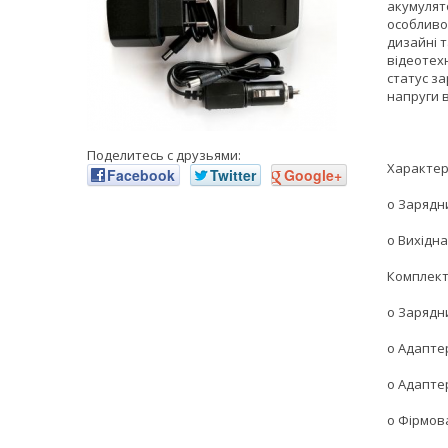
акумулят
особливо
дизайні т
відеотех
статус з
напруги в
Поделитесь с друзьями:
Характер
Facebook
Twitter
Google+
o Зарядни
o Вихідна
Комплект
o Зарядн
o Адапте
o Адапте
o Фірмов