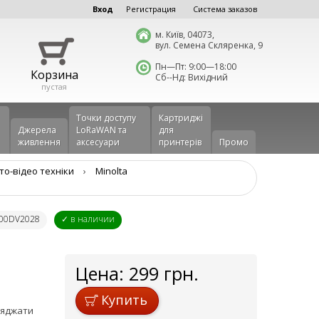
Вход
Регистрация
Система заказов
м. Київ, 04073,
вул. Семена Скляренка, 9
Пн—Пт: 9:00—18:00
Корзина
Сб--Нд: Вихідний
пустая
Точки доступу
Картриджі
Джерела
LoRaWAN та
для
живлення
аксесуари
принтерів
Промо
то-відео техніки
›
Minolta
V00DV2028
✓ в наличии
Цена:
299
грн.
Купить
аряджати