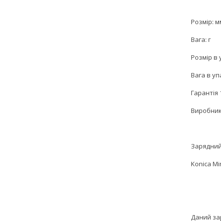
Розмір: м
Вага: г
Розмір в 
Вага в уп
Гарантія 
Виробник
Зарядний
Konica Mi
Даний за