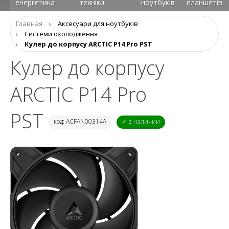
енергетика
техніки
ноутбуків
планшетів
Главная
›
Аксесуари для ноутбуків
›
Системи охолодження
›
Кулер до корпусу ARCTIC P14 Pro PST
Кулер до корпусу
ARCTIC P14 Pro
PST
код: ACFAN00314A
✓ в наличии