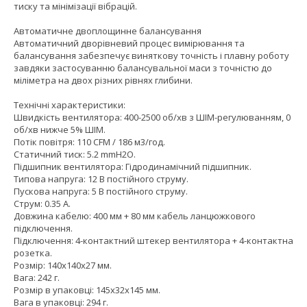
тиску та мінімізації вібрацій.
Автоматичне двоплощинне балансування
Автоматичний дворівневий процес вимірювання та
балансування забезпечує виняткову точність і плавну роботу
завдяки застосуванню балансувальної маси з точністю до
міліметра на двох різних рівнях глибини.
Технічні характеристики:
Швидкість вентилятора: 400-2500 об/хв з ШІМ-регулюванням, 0
об/хв нижче 5% ШІМ.
Потік повітря: 110 CFM / 186 м3/год.
Статичний тиск: 5.2 mmH2O.
Підшипник вентилятора: Гідродинамічний підшипник.
Типова напруга: 12 В постійного струму.
Пускова напруга: 5 В постійного струму.
Струм: 0.35 А.
Довжина кабелю: 400 мм + 80 мм кабель ланцюжкового
підключення.
Підключення: 4-контактний штекер вентилятора + 4-контактна
розетка.
Розмір: 140x140x27 мм.
Вага: 242 г.
Розмір в упаковці: 145x32x145 мм.
Вага в упаковці: 294 г.