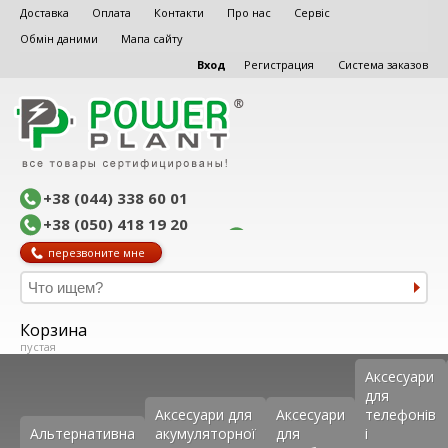
Доставка
Оплата
Контакти
Про нас
Сервіс
Обмін даними
Мапа сайту
Вход
Регистрация
Система заказов
+38 (044) 338 60 01
+38 (050) 418 19 20
перезвоните мне
Корзина
пустая
Аксеcуари
для
Аксесуари для
Аксесуари
телефонів
Альтернативна
акумуляторної
для
і