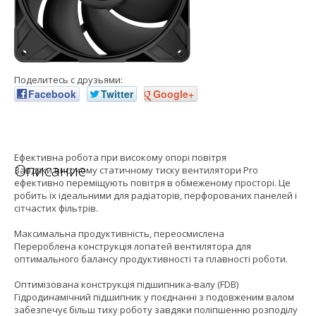
Поделитесь с друзьями:
Facebook
Twitter
Google+
Ефективна робота при високому опорі повітря
Описание
Завдяки високому статичному тиску вентилятори Pro
ефективно переміщують повітря в обмеженому просторі. Це
робить їх ідеальними для радіаторів, перфорованих панелей і
сітчастих фільтрів.
Максимальна продуктивність, переосмислена
Перероблена конструкція лопатей вентилятора для
оптимального балансу продуктивності та плавності роботи.
Оптимізована конструкція підшипника-валу (FDB)
Гідродинамічний підшипник у поєднанні з подовженим валом
забезпечує більш тиху роботу завдяки поліпшенню розподілу