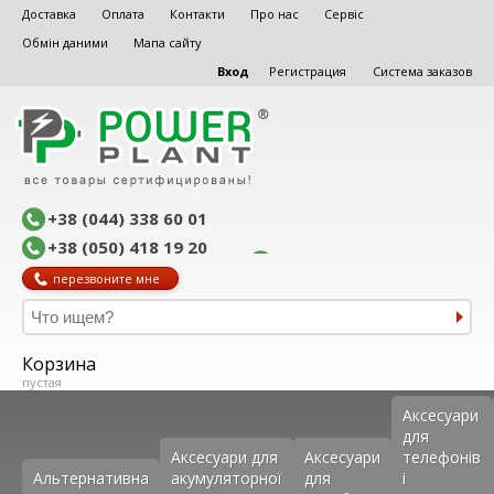
Доставка
Оплата
Контакти
Про нас
Сервіс
Обмін даними
Мапа сайту
Вход
Регистрация
Система заказов
+38 (044) 338 60 01
+38 (050) 418 19 20
перезвоните мне
Корзина
пустая
Аксеcуари
для
Аксесуари для
Аксесуари
телефонів
Альтернативна
акумуляторної
для
і