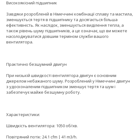
Високоякісний підшипник
Завдяки розробленій в Німеччині комбінації сплаву та мастила,
зменшується тертя в підшипнику та досягається більша
ефективність. Як наслідок, зменшується виділення тепла, а
також рівень шуму підшипників, а це означає, що ви можете
насолоджуватися довшим терміном служби вашого
вентилятора.
Практично безшумний двигун
При низькій швидкості вентилятора двигун є основним
джерелом небажаного шуму. Розроблений у Німеччині двигун
з удосконаленим підшипником зменшує тертя та шум і
забезпечує майже безшумну роботу.
Характеристики:
Швидкість вентилятора: 1050 об/хв.
Повітряний потік: 24.1 cfm | 41 m3/h.