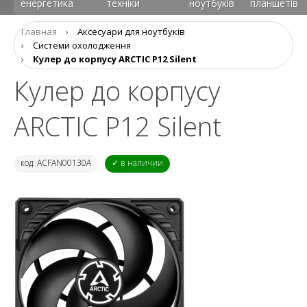
енергетика
техніки
ноутбуків
планшетів
Главная
›
Аксесуари для ноутбуків
›
Системи охолодження
›
Кулер до корпусу ARCTIC P12 Silent
Кулер до корпусу
ARCTIC P12 Silent
код: ACFAN00130A
✓ в наличии