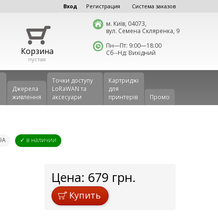
Вход
Регистрация
Система заказов
м. Київ, 04073,
вул. Семена Скляренка, 9
Пн—Пт: 9:00—18:00
Корзина
Сб--Нд: Вихідний
пустая
Точки доступу
Картриджі
Джерела
LoRaWAN та
для
живлення
аксесуари
принтерів
Промо
9A
✓ в наличии
Цена:
679
грн.
Купить