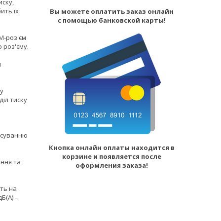
иску,
ить їх
Вы можете оплатить заказ онлайн
с помощью банковской карты!
М-роз'єм
 роз'єму.
я
 у
іл тиску
осуванню
Кнопка онлайн оплаты находится в
корзине и появляется после
ння та
оформления заказа!
ть на
Б(А) –