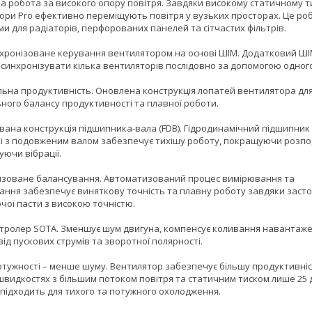
а робота за високого опору повітря. Завдяки високому статичному т
ори Pro ефективно переміщують повітря у вузьких просторах. Це роб
и для радіаторів, перфорованих панелей та сітчастих фільтрів.
нхронізоване керування вентилятором на основі ШІМ. Додатковий ШІ
 синхронізувати кілька вентиляторів послідовно за допомогою одного
ьна продуктивність. Оновлена конструкція лопатей вентилятора дл
ного балансу продуктивності та плавної роботи.
вана конструкція підшипника-вала (FDB). Гідродинамічний підшипник
і з подовженим валом забезпечує тихішу роботу, покращуючи розпод
зуючи вібрації.
зоване балансування. Автоматизований процес вимірювання та
ання забезпечує виняткову точність та плавну роботу завдяки заст
чої пасти з високою точністю.
тролер SOTA. Зменшує шум двигуна, компенсує коливання навантаже
ід пускових струмів та зворотної полярності.
отужності – менше шуму. Вентилятор забезпечує більшу продуктивніс
швидкостях з більшим потоком повітря та статичним тиском лише 25 д
 підходить для тихого та потужного охолодження.