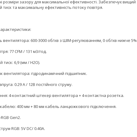
ні розміри зазору для максимальної ефективності. Забезпечує вищий
й тиск та максимальну ефективність потоку повітря.
 характеристики:
ь вентилятора: 600-3000 об/хв з ШІМ-регулюванням, 0 об/хв нижче 5%
ітря: 77 CFM / 131 м3/год.
 тиск: 6,9 (мм / H2O).
к вентилятора: гідродинамічний підшипник.
апруга: 0.29 A / 12В постійного струму.
ння: 4-контактний штекер вентилятора + 4-контактна розетка.
кабелю: 400 мм + 80 мм кабель ланцюжкового підключення.
A-RGB Gen2.
трум RGB: 5V DC/ 0.40A.