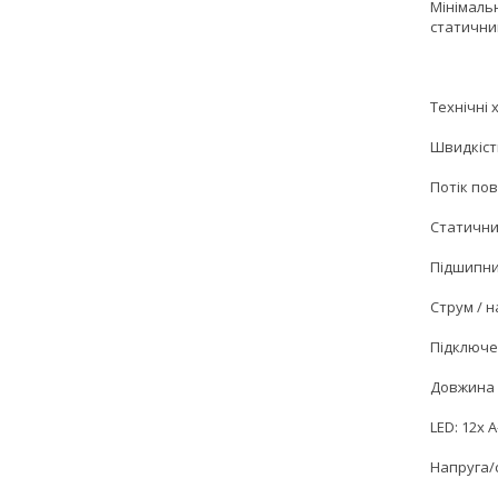
Мінімаль
статични
Технічні
Швидкіст
Потік пов
Статичний
Підшипни
Струм / н
Підключе
Довжина 
LED: 12x 
Напруга/с