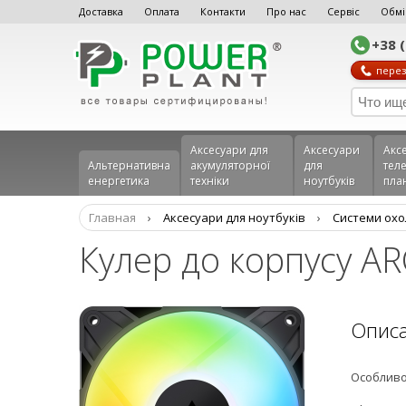
Доставка
Оплата
Контакти
Про нас
Сервіс
Обмі
+38 
перез
Аксесуари для
Аксесуари
Акс
Альтернативна
акумуляторної
для
теле
енергетика
техніки
ноутбуків
пла
Главная
›
Аксесуари для ноутбуків
›
Системи ох
Кулер до корпусу A
Опис
Особливо