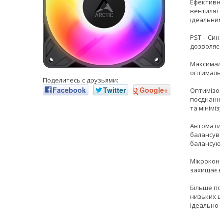
Ефективн
вентилят
ідеальним
PST – Си
дозволяє
Максимал
оптималь
Поделитесь с друзьями:
Facebook
Twitter
Google+
Оптимізо
поєднанн
та мінімі
Автомати
балансув
балансую
Мікрокон
захищає в
Більше п
низьких 
ідеально