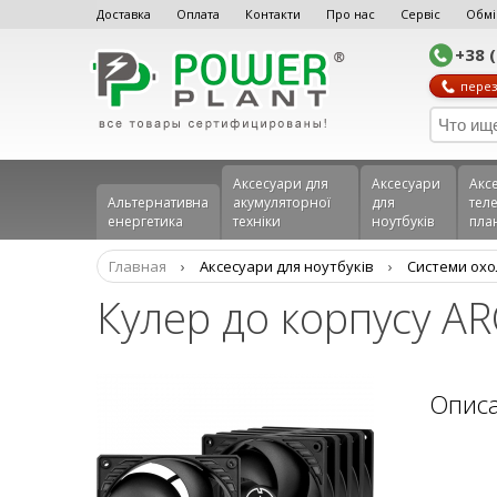
Доставка
Оплата
Контакти
Про нас
Сервіс
Обмі
+38 
перез
Аксесуари для
Аксесуари
Акс
Альтернативна
акумуляторної
для
теле
енергетика
техніки
ноутбуків
пла
Главная
›
Аксесуари для ноутбуків
›
Системи ох
Кулер до корпусу AR
Опис