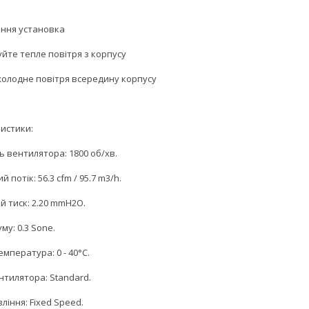
ння установка
йте тепле повітря з корпусу
 холодне повітря всередину корпусу
истики:
ь вентилятора: 1800 об/хв.
 потік: 56.3 cfm / 95.7 m3/h.
й тиск: 2.20 mmH2O.
му: 0.3 Sone.
мпература: 0 - 40°C.
нтилятора: Standard.
ління: Fixed Speed.