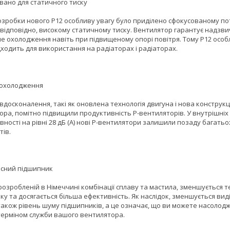
вано для статичного тиску
розробки нового P12 особливу увагу було приділено сфокусованому по
, відповідно, високому статичному тиску. Вентилятор гарантує надзв
е охолодження навіть при підвищеному опорі повітря. Тому P12 осо
дходить для використання на радіаторах і радіаторах.
 охолодження
вдосконалення, такі як оновлена технологія двигуна і нова конструкц
ора, помітно підвищили продуктивність P-вентиляторів. У внутрішніх
ності на рівні 28 дБ (A) нові P-вентилятори залишили позаду багатьо
тів.
існий підшипник
озробленій в Німеччині комбінації сплаву та мастила, зменшується т
у та досягається більша ефективність. Як наслідок, зменшується вид
 також рівень шуму підшипників, а це означає, що ви можете насолод
ерміном служби вашого вентилятора.