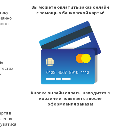
Вы можете оплатить заказ онлайн
току
с помощью банковской карты!
ичайно
бливо
ія
 тестах
х
Кнопка онлайн оплаты находится в
корзине и появляется после
оформления заказа!
ертя в
ілення
жуватися