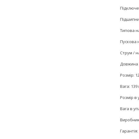
Підключе
Підшипни
Типова на
Пускова н
Струм / н
Довжина 
Розмір: 1
Вага: 139 
Розмір в 
Вага в упа
Виробник:
Гарантія: 