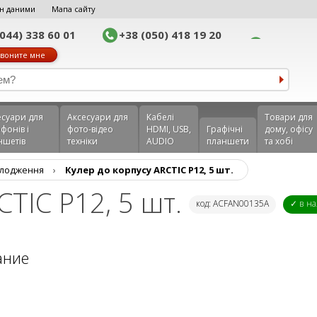
н даними
Мапа сайту
(044) 338 60 01
+38 (050) 418 19 20
воните мне
еcуари для
Аксесуари для
Кабелі
Товари для
фонів і
фото-відео
HDMI, USB,
Графічні
дому, офісу
ншетів
техніки
AUDIO
планшети
та хобі
олодження
›
Кулер до корпусу ARCTIC P12, 5 шт.
CTIC P12, 5 шт.
код: ACFAN00135A
✓ в н
ание