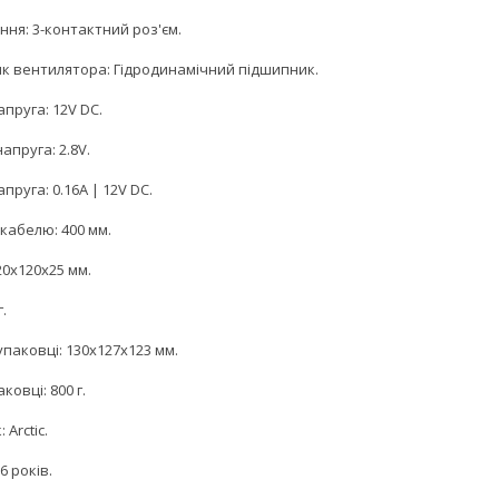
ння: 3-контактний роз'єм.
к вентилятора: Гідродинамічний підшипник.
пруга: 12V DC.
апруга: 2.8V.
апруга: 0.16A | 12V DC.
кабелю: 400 мм.
20x120x25 мм.
г.
упаковці: 130x127x123 мм.
ковці: 800 г.
 Arctic.
6 років.