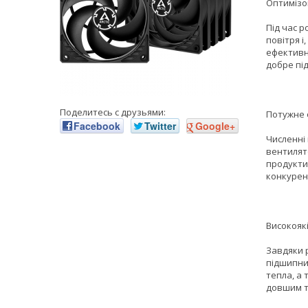
Оптимізо
Під час 
повітря і
ефективн
добре пі
Поделитесь с друзьями:
Потужне
Facebook
Twitter
Google+
Численні 
вентилят
продуктив
конкурен
Високояк
Завдяки р
підшипник
тепла, а
довшим т