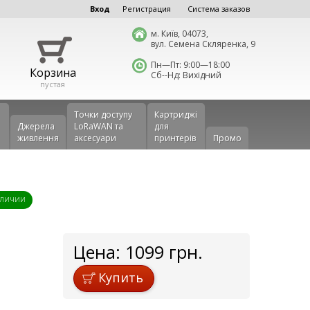
Вход
Регистрация
Система заказов
м. Київ, 04073,
вул. Семена Скляренка, 9
Пн—Пт: 9:00—18:00
Корзина
Сб--Нд: Вихідний
пустая
Точки доступу
Картриджі
Джерела
LoRaWAN та
для
живлення
аксесуари
принтерів
Промо
аличии
Цена:
1099
грн.
Купить