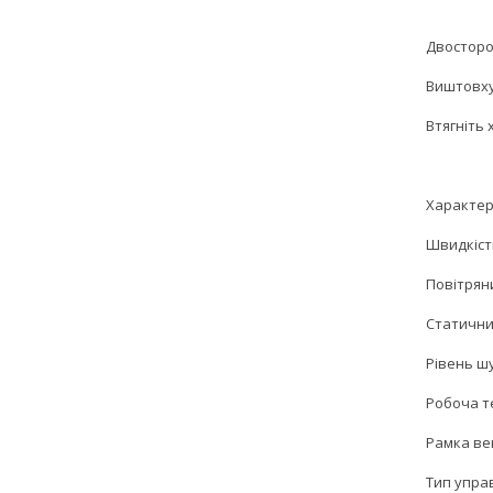
Двосторо
Виштовху
Втягніть
Характер
Швидкіст
Повітряний
Статични
Рівень шу
Робоча те
Рамка ве
Тип управ