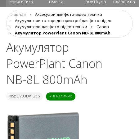
енергетика
техніки
ноутбуків
планшетів
Главная
›
Аксесуари для фото-відео техніки
›
Aкумулятори та зарядні пристрої для фото-відео
›
Акумулятори для фото-відео техніки
›
Canon
›
Акумулятор PowerPlant Canon NB-8L 800mAh
Акумулятор
PowerPlant Canon
NB-8L 800mAh
код: DV00DV1256
✓ в наличии