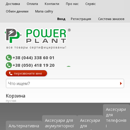
Доставка
Оплата
Контакти
Про нас
Сервіс
Обмін даними
Мапа сайту
Вход
Регистрация
Система заказов
+38 (044) 338 60 01
+38 (050) 418 19 20
перезвоните мне
Корзина
пустая
Аксеcуари
для
Аксесуари для
Аксесуари
телефонів
Альтернативна
акумуляторної
для
і