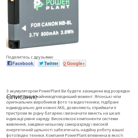
Поделитесь с друзьями:
Facebook
Twitter
Google+
З акумулятором PowerPlant Ви будете захищенні від розрядки
Описание
акумулятора в найневідповідніший момент. Японські чіпи
оригінальних виробників фото та відеотехніки, підібрані
індивідуально для кожної АКБ, дозволяють сприймати її
пристроєм як рідну батарею і визначати ємність на шкалі
індикації рівня заряду. Високоякісні компоненти системи
живлення, завдяки низькому саморазряду і високій
енергетичній щільності забезпечать надійну роботу вашої
фото/відео техніки. Компанія PowerPlant впевнена в якості