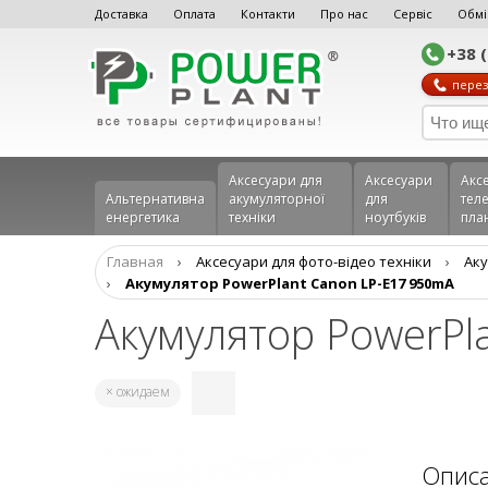
Доставка
Оплата
Контакти
Про нас
Сервіс
Обмі
+38 
перез
Аксесуари для
Аксесуари
Акс
Альтернативна
акумуляторної
для
теле
енергетика
техніки
ноутбуків
пла
Главная
›
Аксесуари для фото-відео техніки
›
Aку
›
Акумулятор PowerPlant Canon LP-E17 950mA
Акумулятор PowerPl
× ожидаем
Опис