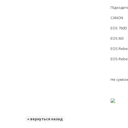
Підходит
CANON
EOS 760D
EOS M3
EOS Rebel
EOS Rebel
Не сумісн
« вернуться назад