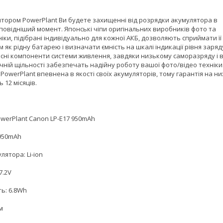
ятором PowerPlant Ви будете захищенні від розрядки акумулятора в
повідніший момент. Японські чіпи оригінальних виробників фото та
іки, підібрані індивідуально для кожної АКБ, дозволяють сприймати її
 як рідну батарею і визначати ємність на шкалі індикації рівня заряд
існі компоненти системи живлення, завдяки низькому саморазряду і в
чній щільності забезпечать надійну роботу вашої фото/відео техніки
PowerPlant впевнена в якості своїх акумуляторів, тому гарантія на ни
 12 місяців.
owerPlant Canon LP-E17 950mAh
 950mAh
лятора: Li-ion
7.2V
ь: 6.8Wh
м