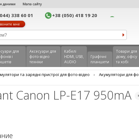
н даними
Мапа сайту
(044) 338 60 01
+38 (050) 418 19 20
воните мне
еcуари для
Аксесуари для
Кабелі
Товари для
фонів і
фото-відео
HDMI, USB,
Графічні
дому, офісу
ншетів
техніки
AUDIO
планшети
та хобі
мулятори та зарядні пристрої для фото-відео
›
Акумулятори для фо
ant Canon LP-E17 950mA
ание