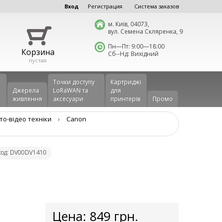
Вход
Регистрация
Система заказов
м. Київ, 04073,
вул. Семена Скляренка, 9
Пн—Пт: 9:00—18:00
Корзина
Сб--Нд: Вихідний
пустая
Точки доступу
Картриджі
Джерела
LoRaWAN та
для
живлення
аксесуари
принтерів
Промо
то-відео техніки
›
Canon
код: DV00DV1410
Цена:
849
грн.