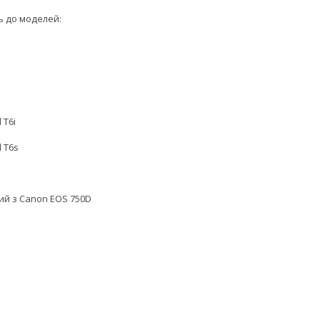
ь до моделей:
 T6i
 T6s
ий з Canon EOS 750D