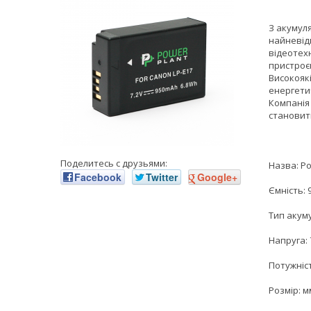
З акумул
найневід
відеотехн
пристроєм
Високояк
енергети
Компанія 
становить
Поделитесь с друзьями:
Назва: P
Facebook
Twitter
Google+
Ємність:
Тип акуму
Напруга: 
Потужніст
Розмір: м