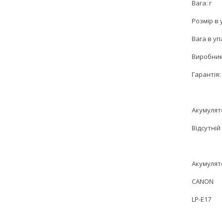
Вага: г
Розмір в 
Вага в уп
Виробник
Гарантія: 
Акумулят
Відсутній
Акумулят
CANON
LP-E17