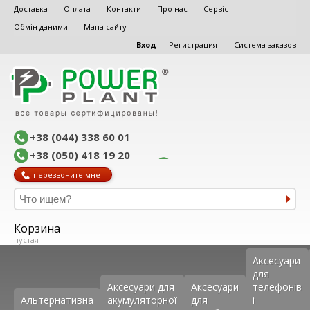
Доставка
Оплата
Контакти
Про нас
Сервіс
Обмін даними
Мапа сайту
Вход
Регистрация
Система заказов
+38 (044) 338 60 01
+38 (050) 418 19 20
перезвоните мне
Корзина
пустая
Аксеcуари
для
Аксесуари для
Аксесуари
телефонів
Альтернативна
акумуляторної
для
і