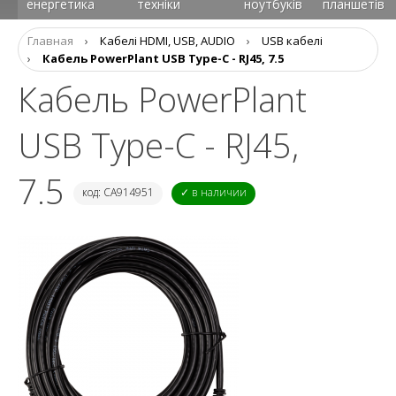
енергетика
техніки
ноутбуків
планшетів
Главная
›
Кабелі HDMI, USB, AUDIO
›
USB кабелі
›
Кабель PowerPlant USB Type-C - RJ45, 7.5
Кабель PowerPlant
USB Type-C - RJ45,
7.5
код: CA914951
✓ в наличии