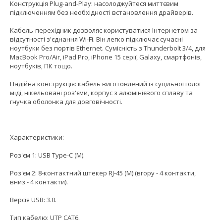
Конструкція Plug-and-Play: насолоджуйтеся миттєвим
підключенням без необхідності встановлення драйверів.
Кабель-перехідник дозволяє користуватися Інтернетом за
відсутності з'єднання Wi-Fi. Він легко підключає сучасні
ноутбуки без портів Ethernet. Сумісність з Thunderbolt 3/4, для
MacBook Pro/Air, iPad Pro, iPhone 15 серії, Galaxy, смартфонів,
ноутбуків, ПК тощо.
Надійна конструкція: кабель виготовлений із суцільної голої
міді, нікельовані роз'єми, корпус з алюмінієвого сплаву та
гнучка оболонка для довговічності.
Характеристики:
Роз'єм 1: USB Type-C (M).
Роз'єм 2: 8-контактний штекер RJ-45 (M) (вгору - 4 контакти,
вниз - 4 контакти).
Версія USB: 3.0.
Тип кабелю: UTP CAT6.