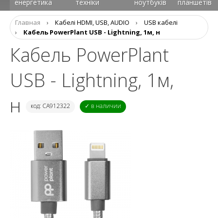
енергетика
техніки
ноутбуків
планшетів
Главная
›
Кабелі HDMI, USB, AUDIO
›
USB кабелі
›
Кабель PowerPlant USB - Lightning, 1м, н
Кабель PowerPlant
USB - Lightning, 1м,
н
код: CA912322
✓ в наличии