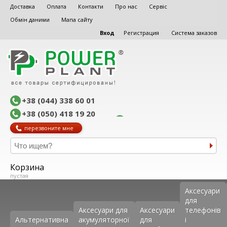
Доставка
Оплата
Контакти
Про нас
Сервіс
Обмін даними
Мапа сайту
Вход
Регистрация
Система заказов
+38 (044) 338 60 01
+38 (050) 418 19 20
перезвоните мне
Корзина
пустая
Аксеcуари
для
Аксесуари для
Аксесуари
телефонів
Альтернативна
акумуляторної
для
і