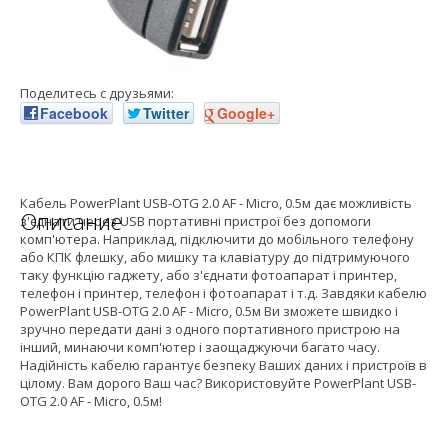
Поделитесь с друзьями:
Facebook
Twitter
Google+
Кабель PowerPlant USB-OTG 2.0 AF - Micro, 0.5м дає можливість
Описание
з'єднати через USB портативні пристрої без допомоги
комп'ютера. Наприклад, підключити до мобільного телефону
або КПК флешку, або мишку та клавіатуру до підтримуючого
таку функцію гаджету, або з'єднати фотоапарат і принтер,
телефон і принтер, телефон і фотоапарат і т.д. Завдяки кабелю
PowerPlant USB-OTG 2.0 AF - Micro, 0.5м Ви зможете швидко і
зручно передати дані з одного портативного пристрою на
інший, минаючи комп'ютер і заощаджуючи багато часу.
Надійність кабелю гарантує безпеку Ваших даних і пристроїв в
цілому. Вам дорого Ваш час? Використовуйте PowerPlant USB-
OTG 2.0 AF - Micro, 0.5м!