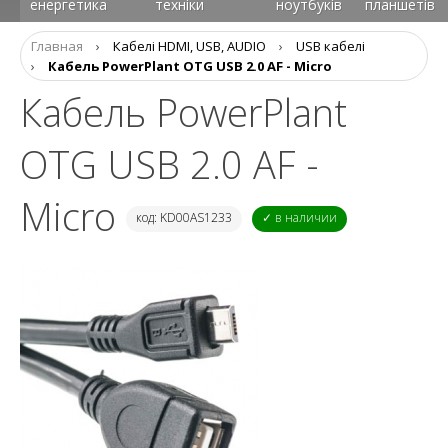
енергетика
техніки
ноутбуків
планшетів
Главная
›
Кабелі HDMI, USB, AUDIO
›
USB кабелі
›
Кабель PowerPlant OTG USB 2.0 AF - Micro
Кабель PowerPlant
OTG USB 2.0 AF -
Micro
код: KD00AS1233
✓ в наличии