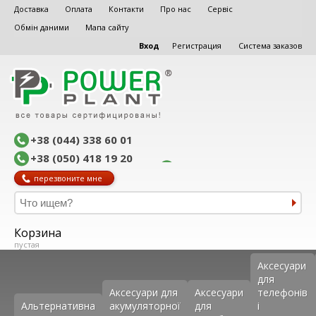
Доставка
Оплата
Контакти
Про нас
Сервіс
Обмін даними
Мапа сайту
Вход
Регистрация
Система заказов
+38 (044) 338 60 01
+38 (050) 418 19 20
перезвоните мне
Корзина
пустая
Аксеcуари
для
Аксесуари для
Аксесуари
телефонів
Альтернативна
акумуляторної
для
і