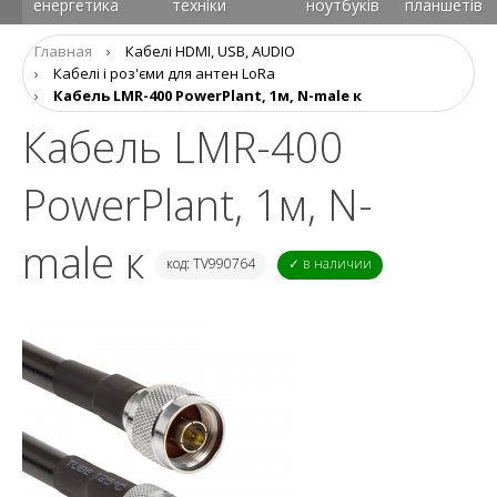
енергетика
техніки
ноутбуків
планшетів
Главная
›
Кабелі HDMI, USB, AUDIO
›
Кабелі і роз'єми для антен LoRa
›
Кабель LMR-400 PowerPlant, 1м, N-male к
Кабель LMR-400
PowerPlant, 1м, N-
male к
код: TV990764
✓ в наличии