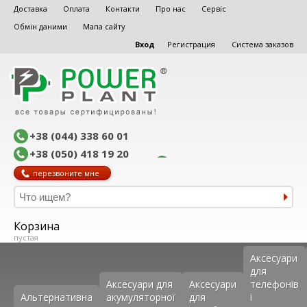
Доставка
Оплата
Контакти
Про нас
Сервіс
Обмін даними
Мапа сайту
Вход
Регистрация
Система заказов
+38 (044) 338 60 01
+38 (050) 418 19 20
перезвоните мне
Корзина
пустая
Аксеcуари
для
Аксесуари для
Аксесуари
телефонів
Альтернативна
акумуляторної
для
і