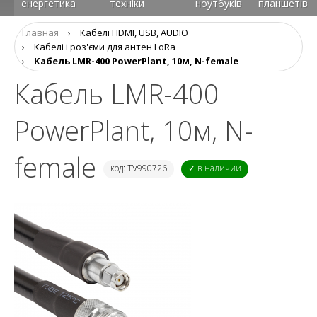
енергетика
техніки
ноутбуків
планшетів
Главная
›
Кабелі HDMI, USB, AUDIO
›
Кабелі і роз'єми для антен LoRa
›
Кабель LMR-400 PowerPlant, 10м, N-female
Кабель LMR-400
PowerPlant, 10м, N-
female
код: TV990726
✓ в наличии