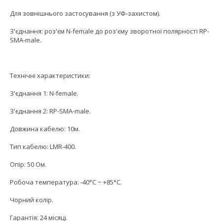
Для зовнішнього застосування (з УФ-захистом).
З'єднання: роз'єм N-female до роз'єму зворотної полярності RP-
SMA-male.
Технічні характеристики:
З'єднання 1: N-female.
З'єднання 2: RP-SMA-male.
Довжина кабелю: 10м.
Тип кабелю: LMR-400.
Опір: 50 Ом.
Робоча температура: -40°С ~ +85°С.
Чорний колір.
Гарантія: 24 місяці.