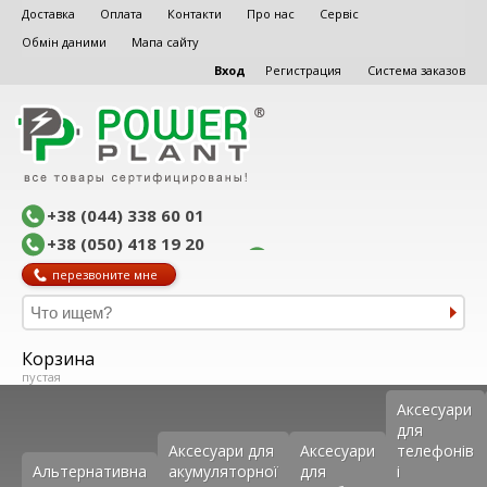
Доставка
Оплата
Контакти
Про нас
Сервіс
Обмін даними
Мапа сайту
Вход
Регистрация
Система заказов
+38 (044) 338 60 01
+38 (050) 418 19 20
перезвоните мне
Корзина
пустая
Аксеcуари
для
Аксесуари для
Аксесуари
телефонів
Альтернативна
акумуляторної
для
і