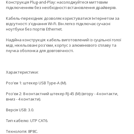
Конструкція Plug-and-Play: насолоджуйтеся миттєвим
підключенням без необхідності встановлення драйверів.
Кабель-перехідник дозволяє користуватися Інтернетом за
відсутності з'єднання Wi-Fi. Він легко підключає сучасні
ноутбуки без портів Ethernet.
Надійна конструкція: кабель виготовлений із суцільної голої
міді, нікельовані роз'єми, корпус з алюмінієвого сплаву та
гнучка оболонка для довговічності.
Характеристики:
Роз'єм 1: штекер USB Type-A (M).
Роз'єм 2: 8-контактний штекер RJ-45 (M) (вгору - 4 контакти,
вниз - 4 контакти).
Версія USB: 3.0.
Тип кабелю: UTP CAT6.
Технологія: 8P8C.