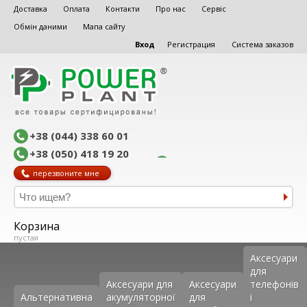
Доставка
Оплата
Контакти
Про нас
Сервіс
Обмін даними
Мапа сайту
Вход
Регистрация
Система заказов
+38 (044) 338 60 01
+38 (050) 418 19 20
перезвоните мне
Корзина
пустая
Аксеcуари
для
Аксесуари для
Аксесуари
телефонів
Альтернативна
акумуляторної
для
і