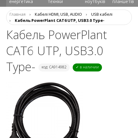
енергетика
техніки
ноутбуків
планшетів
Главная
›
Кабелі HDMI, USB, AUDIO
›
USB кабелі
›
Кабель PowerPlant CAT6 UTP, USB3.0 Type-
Кабель PowerPlant
CAT6 UTP, USB3.0
Type-
код: CA914982
✓ в наличии