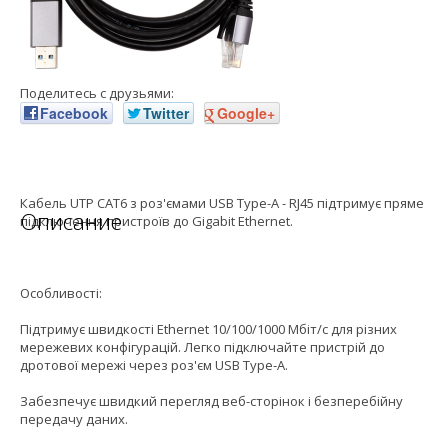
Поделитесь с друзьями:
Facebook
Twitter
Google+
Кабель UTP CAT6 з роз'ємами USB Type-A - RJ45 підтримує пряме
Описание
підключення пристроїв до Gigabit Ethernet.
Особливості:
Підтримує швидкості Ethernet 10/100/1000 Мбіт/с для різних
мережевих конфігурацій. Легко підключайте пристрій до
дротової мережі через роз'єм USB Type-A.
Забезпечує швидкий перегляд веб-сторінок і безперебійну
передачу даних.