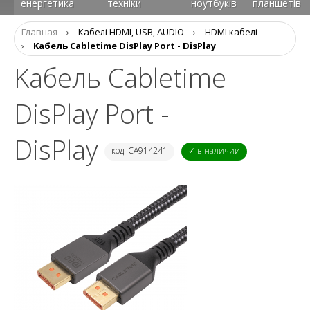
енергетика
техніки
ноутбуків
планшетів
Главная
›
Кабелі HDMI, USB, AUDIO
›
HDMI кабелі
›
Kабель Cabletime DisPlay Port - DisPlay
Kабель Cabletime
DisPlay Port -
DisPlay
код: CA914241
✓ в наличии