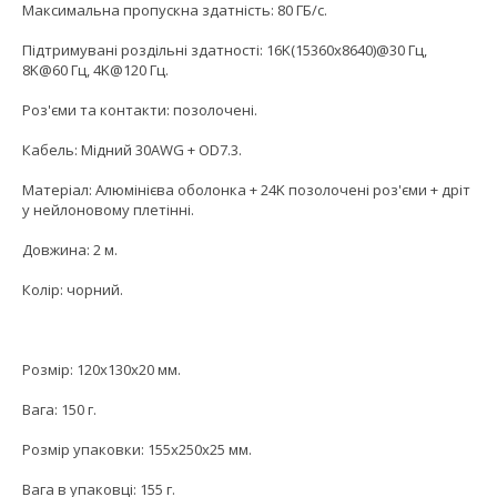
Максимальна пропускна здатність: 80 ГБ/с.
Підтримувані роздільні здатності: 16K(15360x8640)@30 Гц,
8K@60 Гц, 4K@120 Гц.
Роз'єми та контакти: позолочені.
Кабель: Мідний 30AWG + OD7.3.
Матеріал: Алюмінієва оболонка + 24K позолочені роз'єми + дріт
у нейлоновому плетінні.
Довжина: 2 м.
Колір: чорний.
Розмір: 120x130x20 мм.
Вага: 150 г.
Розмір упаковки: 155x250x25 мм.
Вага в упаковці: 155 г.