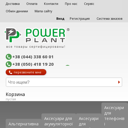
Доставка
Оплата
Контакти
Про нас
Сервіс
Обмін даними
Мапа сайту
Вход
Регистрация
Система заказов
+38 (044) 338 60 01
+38 (050) 418 19 20
перезвоните мне
Корзина
пустая
Аксеcуари
для
Аксесуари для
Аксесуари
телефонів
Альтернативна
акумуляторної
для
і