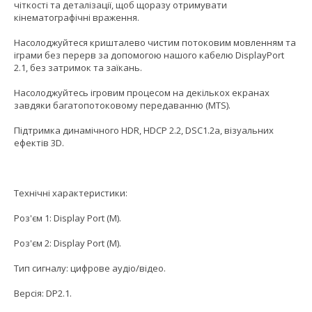
чіткості та деталізації, щоб щоразу отримувати
кінематографічні враження.
Насолоджуйтеся кришталево чистим потоковим мовленням та
іграми без перерв за допомогою нашого кабелю DisplayPort
2.1, без затримок та заїкань.
Насолоджуйтесь ігровим процесом на декількох екранах
завдяки багатопотоковому передаванню (MTS).
Підтримка динамічного HDR, HDCP 2.2, DSC1.2a, візуальних
ефектів 3D.
Технічні характеристики:
Роз'єм 1: Display Port (M).
Роз'єм 2: Display Port (M).
Тип сигналу: цифрове аудіо/відео.
Версія: DP2.1.