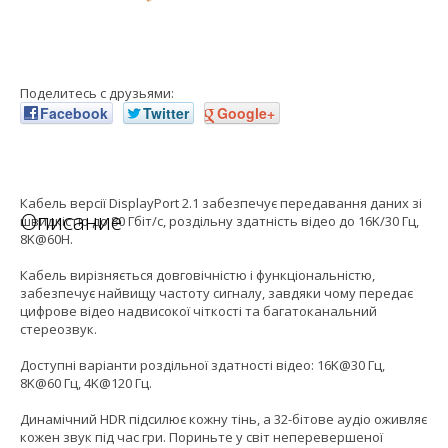
Поделитесь с друзьями:
Facebook
Twitter
Google+
Кабель версії DisplayPort 2.1 забезпечує передавання даних зі
Описание
швидкістю до 80 Гбіт/с, роздільну здатність відео до 16K/30 Гц,
8K@60H.
Кабель вирізняється довговічністю і функціональністю,
забезпечує найвищу частоту сигналу, завдяки чому передає
цифрове відео надвисокої чіткості та багатоканальний
стереозвук.
Доступні варіанти роздільної здатності відео: 16K@30 Гц,
8K@60 Гц, 4K@120 Гц.
Динамічний HDR підсилює кожну тінь, а 32-бітове аудіо оживляє
кожен звук під час гри. Пориньте у світ неперевершеної