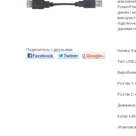
максимал
PowerPlan
даних і 
використо
підключе
даними п
Поделитесь с друзьями:
Назва: Ка
Facebook
Twitter
Google+
Тип: USB 
Виробник
Роз'єм 1: 
Роз'єм 2:
Довжина:
Колір ка
Упаковка