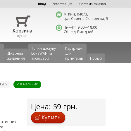
Вход
Регистрация
Система заказов
м. Київ, 04073,
вул. Семена Скляренка, 9
Пн—Пт: 9:00—18:00
Корзина
Сб--Нд: Вихідний
пустая
Точки доступу
Картриджі
Джерела
LoRaWAN та
для
живлення
аксесуари
принтерів
Промо
S1209
✓ в наличии
Цена:
59
грн.
Купить
ртативних
ує