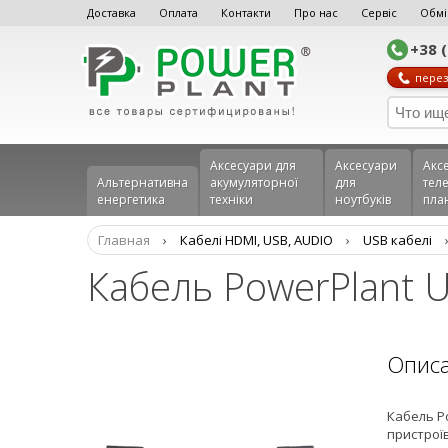
Доставка
Оплата
Контакти
Про нас
Сервіс
Обмі
+38 
перез
Аксесуари для
Аксесуари
Акс
Альтернативна
акумуляторної
для
теле
енергетика
техніки
ноутбуків
пла
Главная
›
Кабелі HDMI, USB, AUDIO
›
USB кабелі
Кабель PowerPlant U
Опис
Кабель Po
пристрої