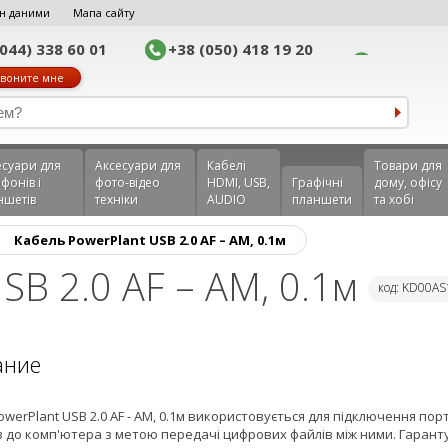
н даними
Мапа сайту
(044) 338 60 01
+38 (050) 418 19 20
воните мне
еcуари для
Аксесуари для
Кабелі
Товари для
фонів і
фото-відео
HDMI, USB,
Графічні
дому, офісу
ншетів
техніки
AUDIO
планшети
та хобі
›
Кабель PowerPlant USB 2.0 AF – AM, 0.1м
SB 2.0 AF – AM, 0.1м
код: KD00A
ание
werPlant USB 2.0 AF - AM, 0.1м використовується для підключення по
в до комп'ютера з метою передачі цифрових файлів між ними. Гарант