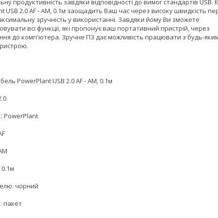
ьну продуктивність завдяки відповідності до вимог стандартів USB. 
t USB 2.0 AF - AM, 0.1м заощадить Ваш час через високу швидкість пе
максимальну зручність у використанні. Завдяки йому Ви зможете
вувати всі функції, які пропонує ваш портативний пристрій, через
ння до комп'ютера. Зручне ПЗ дає можливість працювати з будь-яки
ристрою.
бель PowerPlant USB 2.0 AF - AM, 0.1м
2.0
: PowerPlant
AF
 AM
 0.1м
белю: чорний
: пакет