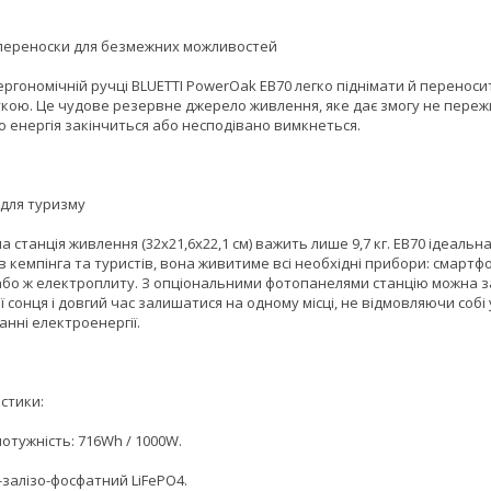
 переноски для безмежних можливостей
ргономічній ручці BLUETTI PowerOak EB70 легко піднімати й переноси
укою. Це чудове резервне джерело живлення, яке дає змогу не пере
о енергія закінчиться або несподівано вимкнеться.
 для туризму
 станція живлення (32х21,6х22,1 см) важить лише 9,7 кг. EB70 ідеальна
 кемпінга та туристів, вона живитиме всі необхідні прибори: смартфо
або ж електроплиту. З опціональними фотопанелями станцію можна 
ії сонця і довгий час залишатися на одному місці, не відмовляючи собі 
нні електроенергії.
стики:
отужність: 716Wh / 1000W.
й-залізо-фосфатний LiFePO4.