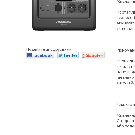
Живлення
Портатив
технологі
акумулято
якщо вин
Поделитесь с друзьями:
Різномані
Facebook
Twitter
Google+
11 вихід
кількості
панель д
Ідеально
ситуацій.
Тим, хто 
Живлення 
Створення
або подор