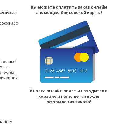
Вы можете оплатить заказ онлайн
ередових
с помощью банковской карты!
орожі або
 великої
15-Вт
ртфонів.
звичайних
Кнопка онлайн оплаты находится в
корзине и появляется после
оформления заказа!
мпінгу