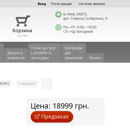
Вход
Регистрация
Система заказов
м. Київ, 04073,
вул. Семена Скляренка, 9
Пн—Пт: 9:00—18:00
Корзина
Сб--Нд: Вихідний
пустая
Точки доступу
Картриджі
Джерела
LoRaWAN та
для
живлення
аксесуари
принтерів
Промо
930692
× ожидаем
Цена:
18999
грн.
Предзаказ