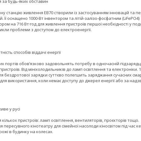
 за будь-яких обставин
ну станцію живлення EB70 створили із застосуванням інновацій та п
й. Її оснащено 1000-Вт інвентором та літій-залізо-фосфатним (LiFePO4)
ром на 716 Вт·год для живлення пристроїв першої необхідності у под
икли проблеми з доступом до електроенергії.
тність способів віддачі енергії
них портів обов’язково задовольнять потребу в одночасній підзарядці
 пристроїв. Від мініхолодильників до ламп освітлення та електроніки. 
ля бездротової зарядки суттєво полегшить заряджання сучасних сма
 для використання, коли немає доступу до джерел енергії або за над
живе у русі
кількох пристроїв: ламп освітлення, вентиляторів, проєкторів тощо.
 пересувного кінотеатру для сімейної насолоди кіносвітом під час ке
ожі в будинку на колесах.