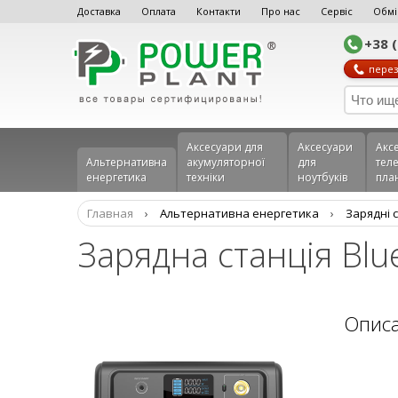
Доставка
Оплата
Контакти
Про нас
Сервіс
Обмі
+38 
перез
Аксесуари для
Аксесуари
Акс
Альтернативна
акумуляторної
для
теле
енергетика
техніки
ноутбуків
пла
Главная
›
Альтернативна енергетика
›
Зарядні с
Зарядна станція Blu
Опис