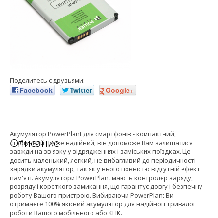
Поделитесь с друзьями:
Facebook
Twitter
Google+
Акумулятор PowerPlant для смартфонів - компактний,
Описание
стабільний і дуже надійний, він допоможе Вам залишатися
завжди на зв'язку у відрядженнях і заміських поїздках. Це
досить маленький, легкий, не вибагливий до періодичності
зарядки акумулятор, так як у нього повністю відсутній ефект
пам'яті. Акумулятори PowerPlant мають контролер заряду,
розряду і короткого замикання, що гарантує довгу і безпечну
роботу Вашого пристрою. Вибираючи PowerPlant Ви
отримаєте 100% якісний акумулятор для надійної і тривалої
роботи Вашого мобільного або КПК.