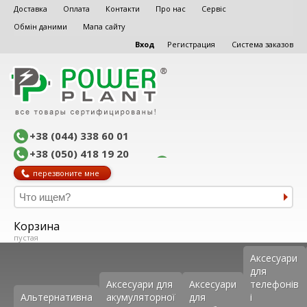
Доставка
Оплата
Контакти
Про нас
Сервіс
Обмін даними
Мапа сайту
Вход
Регистрация
Система заказов
+38 (044) 338 60 01
+38 (050) 418 19 20
перезвоните мне
Корзина
пустая
Аксеcуари
для
Аксесуари для
Аксесуари
телефонів
Альтернативна
акумуляторної
для
і