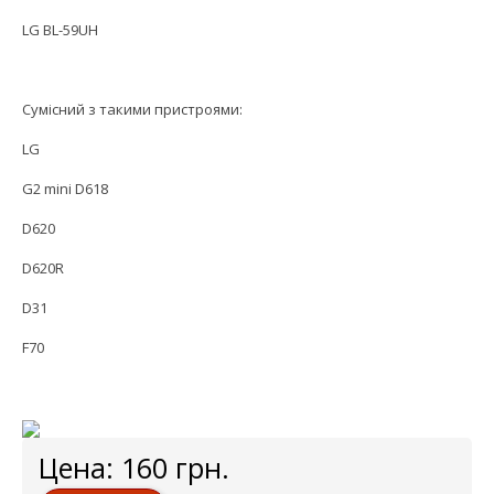
LG BL-59UH
Сумісний з такими пристроями:
LG
G2 mini D618
D620
D620R
D31
F70
Цена:
160
грн.