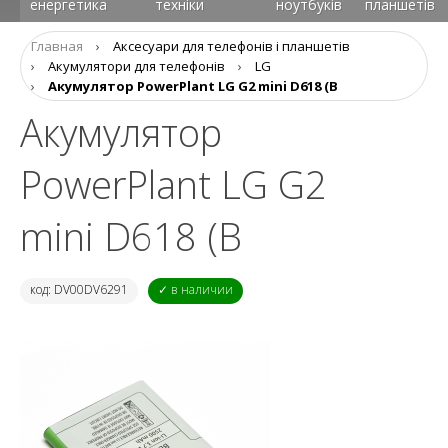
енергетика
техніки
ноутбуків
планшетів
Главная
›
Аксеcуари для телефонів і планшетів
›
Акумулятори для телефонів
›
LG
›
Акумулятор PowerPlant LG G2 mini D618 (B
Акумулятор
PowerPlant LG G2
mini D618 (B
код: DV00DV6291
✓ в наличии