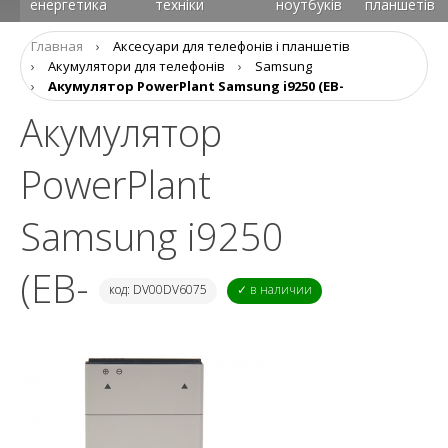
енергетика
техніки
ноутбуків
планшетів
Главная
›
Аксеcуари для телефонів і планшетів
›
Акумулятори для телефонів
›
Samsung
›
Акумулятор PowerPlant Samsung i9250 (EB-
Акумулятор
PowerPlant
Samsung i9250
(EB-
код: DV00DV6075
✓ в наличии