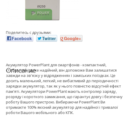
Поделитесь с друзьями:
Facebook
Twitter
Google+
Акумулятор PowerPlant для смартфонів - компактний,
Описание
стабільний і дуже надійний, він допоможе Вам залишатися
завжди на зв'язку у відрядженнях і заміських поїздках. Це
досить маленький, легкий, не вибагливий до періодичності
зарядки акумулятор, так як у нього повністю відсутній ефект
пам'яті. Акумулятори PowerPlant мають контролер заряду,
розряду і короткого замикання, що гарантує довгу і безпечну
роботу Вашого пристрою. Вибираючи PowerPlant Ви
отримаєте 100% якісний акумулятор для надійної і тривалої
роботи Вашого мобільного або КПК.