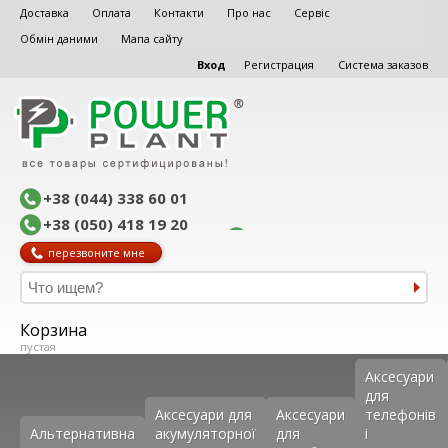
Доставка
Оплата
Контакти
Про нас
Сервіс
Обмін даними
Мапа сайту
Вход
Регистрация
Система заказов
+38 (044) 338 60 01
+38 (050) 418 19 20
перезвоните мне
Корзина
пустая
Аксеcуари
для
Аксесуари для
Аксесуари
телефонів
Альтернативна
акумуляторної
для
і