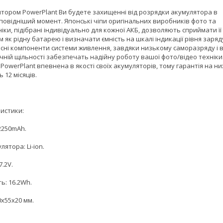
ятором PowerPlant Ви будете захищенні від розрядки акумулятора в
повідніший момент. Японські чіпи оригінальних виробників фото та
іки, підібрані індивідуально для кожної АКБ, дозволяють сприймати її
 як рідну батарею і визначати ємність на шкалі індикації рівня заряд
існі компоненти системи живлення, завдяки низькому саморазряду і в
чній щільності забезпечать надійну роботу вашої фото/відео техніки
PowerPlant впевнена в якості своїх акумуляторів, тому гарантія на ни
 12 місяців.
истики:
2250mAh.
лятора: Li-ion.
7.2V.
ь: 16.2Wh.
0x55x20 мм.