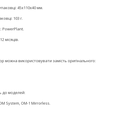
упаковці: 45x110x40 мм.
ковці: 103 г.
 PowerPlant.
12 місяців.
ор можна використовувати замість оригінального:
ь до моделей:
M System, OM-1 Mirrorless.