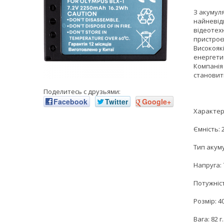
З акумул
найневід
відеотехн
пристроєм
Високояк
енергети
Компанія 
становить
Поделитесь с друзьями:
Facebook
Twitter
Google+
Характер
Ємність: 
Тип акуму
Напруга: 
Потужніст
Розмір: 4
Вага: 82 г.