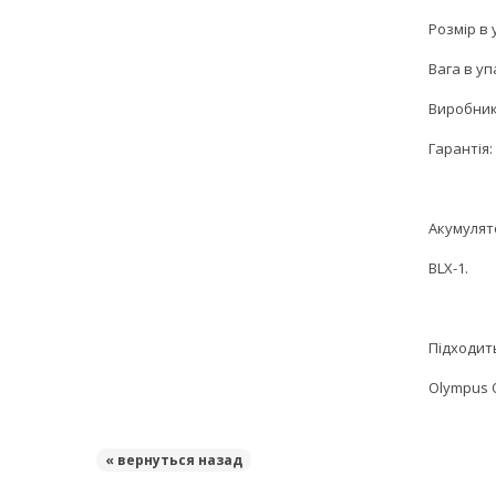
Розмір в 
Вага в упа
Виробник:
Гарантія: 
Акумулят
BLX-1.
Підходит
Olympus O
« вернуться назад