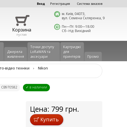
Вход
Регистрация
Система заказов
м. Київ, 04073,
вул. Семена Скляренка, 9
Пн—Пт: 9:00—18:00
Корзина
Сб--Нд: Вихідний
пустая
Точки доступу
Картриджі
Джерела
LoRaWAN та
для
живлення
аксесуари
принтерів
Промо
то-відео техніки
›
Nikon
: CB970582
✓ в наличии
Цена:
799
грн.
Купить