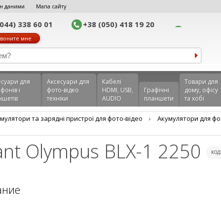
н даними
Мапа сайту
(044) 338 60 01
+38 (050) 418 19 20
воните мне
еcуари для
Аксесуари для
Кабелі
Товари для
фонів і
фото-відео
HDMI, USB,
Графічні
дому, офісу
ншетів
техніки
AUDIO
планшети
та хобі
мулятори та зарядні пристрої для фото-відео
›
Акумулятори для фо
ant Olympus BLX-1 2250
код
ание