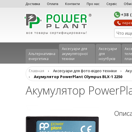
Доставка
Оплата
Контакти
Про нас
Сервіс
Обмі
+38 
перез
Аксесуари для
Аксесуари
Акс
Альтернативна
акумуляторної
для
теле
енергетика
техніки
ноутбуків
пла
Главная
›
Аксесуари для фото-відео техніки
›
Aку
›
Акумулятор PowerPlant Olympus BLX-1 2250
Акумулятор PowerPl
Опис