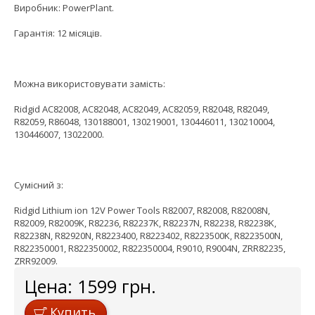
Виробник: PowerPlant.
Гарантія: 12 місяців.
Можна використовувати замість:
Ridgid AC82008, AC82048, AC82049, AC82059, R82048, R82049,
R82059, R86048, 130188001, 130219001, 130446011, 130210004,
130446007, 13022000.
Сумісний з:
Ridgid Lithium ion 12V Power Tools R82007, R82008, R82008N,
R82009, R82009K, R82236, R82237K, R82237N, R82238, R82238K,
R82238N, R82920N, R8223400, R8223402, R8223500K, R8223500N,
R822350001, R822350002, R822350004, R9010, R9004N, ZRR82235,
ZRR92009.
Цена:
1599
грн.
Купить