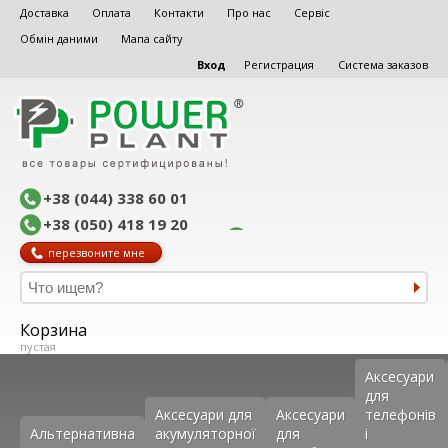
Доставка
Оплата
Контакти
Про нас
Сервіс
Обмін даними
Мапа сайту
Вход
Регистрация
Система заказов
+38 (044) 338 60 01
+38 (050) 418 19 20
перезвоните мне
Корзина
пустая
Аксеcуари
для
Аксесуари для
Аксесуари
телефонів
Альтернативна
акумуляторної
для
і