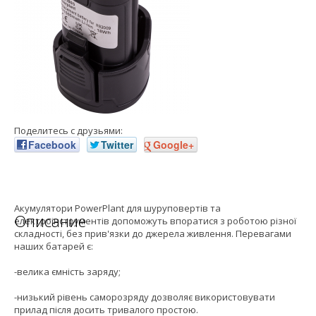
Поделитесь с друзьями:
Facebook
Twitter
Google+
Акумулятори PowerPlant для шуруповертів та
Описание
електроінструментів допоможуть впоратися з роботою різної
складності, без прив'язки до джерела живлення. Перевагами
наших батарей є:
-велика ємність заряду;
-низький рівень саморозряду дозволяє використовувати
прилад після досить тривалого простою.