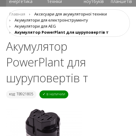
енергетика
техніки
ноутбуків
планшетів
Главная
›
Аксесуари для акумуляторної техніки
›
Акумулятори для електроінструменту
›
Акумулятори для AEG
›
Акумулятор PowerPlant для шуруповертів т
Акумулятор
PowerPlant для
шуруповертів т
код: TB921805
✓ в наличии