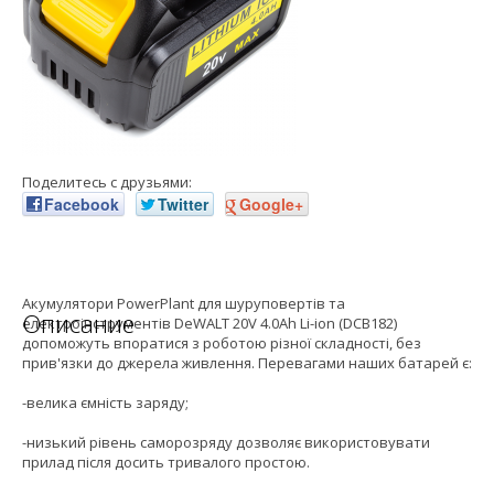
Поделитесь с друзьями:
Facebook
Twitter
Google+
Акумулятори PowerPlant для шуруповертів та
Описание
електроінструментів DeWALT 20V 4.0Ah Li-ion (DCB182)
допоможуть впоратися з роботою різної складності, без
прив'язки до джерела живлення. Перевагами наших батарей є:
-велика ємність заряду;
-низький рівень саморозряду дозволяє використовувати
прилад після досить тривалого простою.