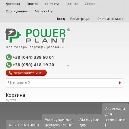
Доставка
Оплата
Контакти
Про нас
Сервіс
Обмін даними
Мапа сайту
Вход
Регистрация
Система заказов
+38 (044) 338 60 01
+38 (050) 418 19 20
перезвоните мне
Корзина
пустая
Аксеcуари
для
Аксесуари для
Аксесуари
телефонів
Альтернативна
акумуляторної
для
і