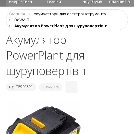
енергетика
техніки
ноутбуків
планшетів
Главная
›
Акумулятори для електроінструменту
›
DeWALT
›
Акумулятор PowerPlant для шуруповертів т
Акумулятор
PowerPlant для
шуруповертів т
код: TB920891
× ожидаем