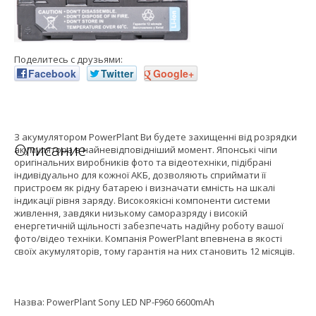
Поделитесь с друзьями:
Facebook
Twitter
Google+
З акумулятором PowerPlant Ви будете захищенні від розрядки
Описание
акумулятора в найневідповідніший момент. Японські чіпи
оригінальних виробників фото та відеотехніки, підібрані
індивідуально для кожної АКБ, дозволяють сприймати її
пристроєм як рідну батарею і визначати ємність на шкалі
індикації рівня заряду. Високоякісні компоненти системи
живлення, завдяки низькому саморазряду і високій
енергетичній щільності забезпечать надійну роботу вашої
фото/відео техніки. Компанія PowerPlant впевнена в якості
своїх акумуляторів, тому гарантія на них становить 12 місяців.
Назва: PowerPlant Sony LED NP-F960 6600mAh