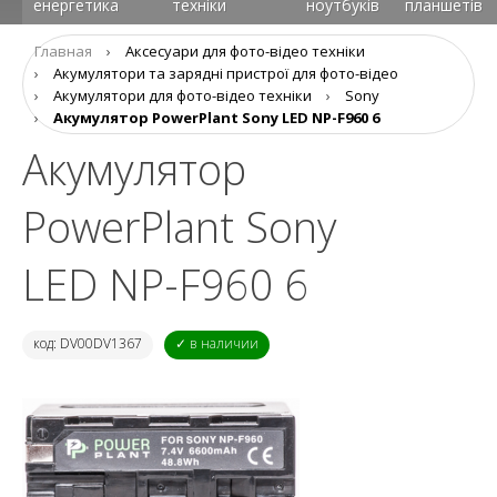
енергетика
техніки
ноутбуків
планшетів
Главная
›
Аксесуари для фото-відео техніки
›
Aкумулятори та зарядні пристрої для фото-відео
›
Акумулятори для фото-відео техніки
›
Sony
›
Акумулятор PowerPlant Sony LED NP-F960 6
Акумулятор
PowerPlant Sony
LED NP-F960 6
код: DV00DV1367
✓ в наличии