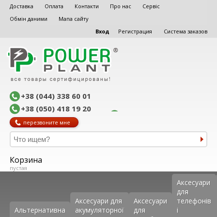
Доставка
Оплата
Контакти
Про нас
Сервіс
Обмін даними
Мапа сайту
Вход
Регистрация
Система заказов
+38 (044) 338 60 01
+38 (050) 418 19 20
перезвоните мне
Корзина
пустая
Аксеcуари
для
Аксесуари для
Аксесуари
телефонів
Альтернативна
акумуляторної
для
і