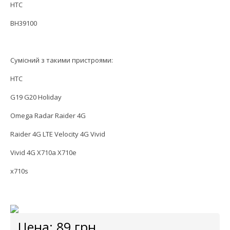
HTC
BH39100
Сумісний з такими пристроями:
HTC
G19 G20 Holiday
Omega Radar Raider 4G
Raider 4G LTE Velocity 4G Vivid
Vivid 4G X710a X710e
x710s
Цена:
89
грн.