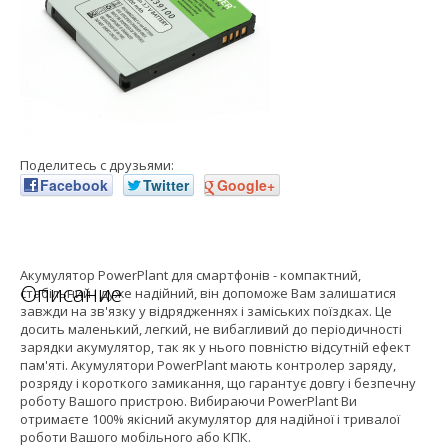
Поделитесь с друзьями:
Facebook
Twitter
Google+
Акумулятор PowerPlant для смартфонів - компактний,
Описание
стабільний і дуже надійний, він допоможе Вам залишатися
завжди на зв'язку у відрядженнях і заміських поїздках. Це
досить маленький, легкий, не вибагливий до періодичності
зарядки акумулятор, так як у нього повністю відсутній ефект
пам'яті. Акумулятори PowerPlant мають контролер заряду,
розряду і короткого замикання, що гарантує довгу і безпечну
роботу Вашого пристрою. Вибираючи PowerPlant Ви
отримаєте 100% якісний акумулятор для надійної і тривалої
роботи Вашого мобільного або КПК.