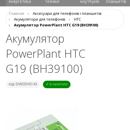
енергетика
техніки
ноутбуків
планшетів
Главная
›
Аксеcуари для телефонів і планшетів
›
Акумулятори для телефонів
›
HTC
›
Акумулятор PowerPlant HTC G19 (BH39100)
Акумулятор
PowerPlant HTC
G19 (BH39100)
код: DV00DV6143
✓ в наличии