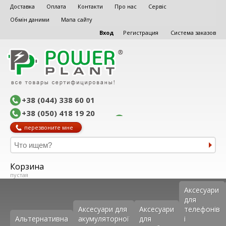
Доставка
Оплата
Контакти
Про нас
Сервіс
Обмін даними
Мапа сайту
Вход
Регистрация
Система заказов
+38 (044) 338 60 01
+38 (050) 418 19 20
перезвоните мне
Корзина
пустая
Аксеcуари
для
Аксесуари для
Аксесуари
телефонів
Альтернативна
акумуляторної
для
і