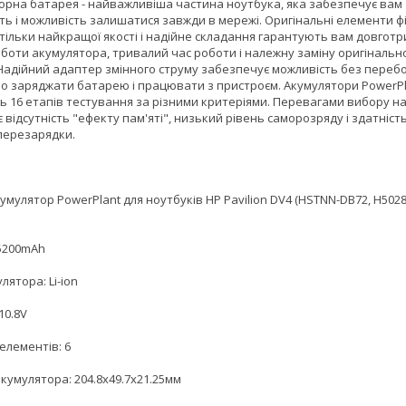
орна батарея - найважливіша частина ноутбука, яка забезпечує вам
ть і можливість залишатися завжди в мережі. Оригінальні елементи ф
тільки найкращої якості і надійне складання гарантують вам довгот
оботи акумулятора, тривалий час роботи і належну заміну оригінальн
 Надійний адаптер змінного струму забезпечує можливість без перебо
о заряджати батарею і працювати з пристроєм. Акумулятори PowerPl
ь 16 етапів тестування за різними критеріями. Перевагами вибору н
 відсутність "ефекту пам'яті", низький рівень саморозряду і здатніст
перезарядки.
умулятор PowerPlant для ноутбуків HP Pavilion DV4 (HSTNN-DB72, H5028
 5200mAh
лятора: Li-ion
10.8V
 елементів: 6
кумулятора: 204.8x49.7x21.25мм