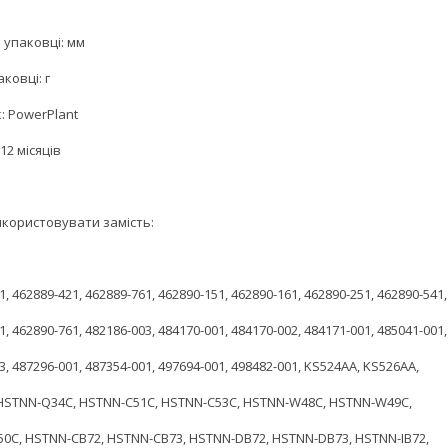
 упаковці: мм
аковці: г
: PowerPlant
12 місяців
користовувати замість:
1, 462889-421, 462889-761, 462890-151, 462890-161, 462890-251, 462890-541,
1, 462890-761, 482186-003, 484170-001, 484170-002, 484171-001, 485041-001,
3, 487296-001, 487354-001, 497694-001, 498482-001, KS524AA, KS526AA,
 HSTNN-Q34C, HSTNN-C51C, HSTNN-C53C, HSTNN-W48C, HSTNN-W49C,
0C, HSTNN-CB72, HSTNN-CB73, HSTNN-DB72, HSTNN-DB73, HSTNN-IB72,