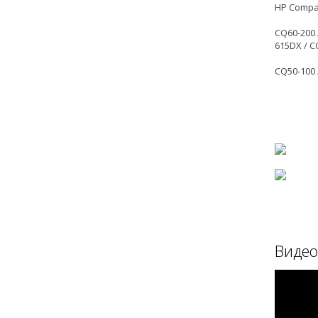
HP Compa
CQ60-200 
615DX / C
CQ50-100 
Видео