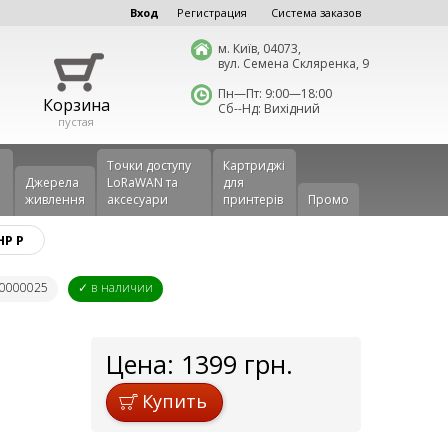
Вход
Регистрация
Система заказов
м. Київ, 04073,
вул. Семена Скляренка, 9
Пн—Пт: 9:00—18:00
Корзина
Сб--Нд: Вихідний
пустая
Точки доступу
Картриджі
Джерела
LoRaWAN та
для
живлення
аксесуари
принтерів
Промо
HP P
00000025
✓ в наличии
Цена:
1399
грн.
Купить