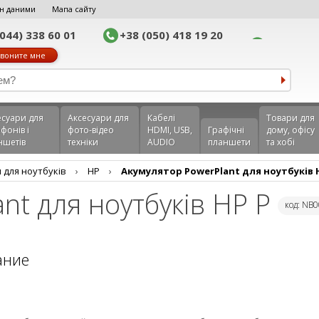
н даними
Мапа сайту
(044) 338 60 01
+38 (050) 418 19 20
воните мне
еcуари для
Аксесуари для
Кабелі
Товари для
фонів і
фото-відео
HDMI, USB,
Графічні
дому, офісу
ншетів
техніки
AUDIO
планшети
та хобі
 для ноутбуків
›
HP
›
Акумулятор PowerPlant для ноутбуків 
nt для ноутбуків HP P
код: NB
ание