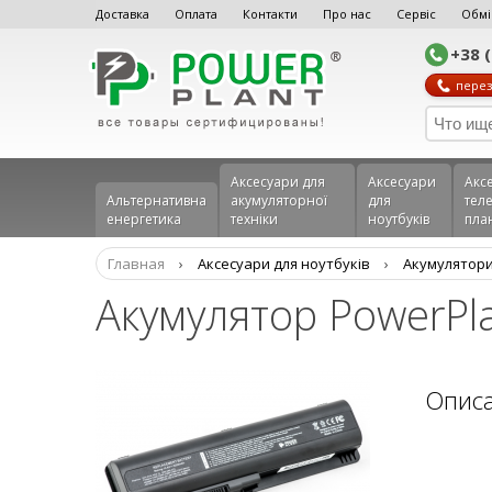
Доставка
Оплата
Контакти
Про нас
Сервіс
Обмі
+38 
перез
Аксесуари для
Аксесуари
Акс
Альтернативна
акумуляторної
для
теле
енергетика
техніки
ноутбуків
пла
Главная
›
Аксесуари для ноутбуків
›
Aкумулятори
Акумулятор PowerPla
Опис