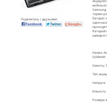
Акумулят
мобільніс
Samsung 
термін р
батареї.
Поделитесь с друзьями:
одночасн
Facebook
Twitter
Google+
проходят
батарей є
швидкої 
Назва: Ак
5200mAh
Ємність:
Тип акуму
Напруга: 
Кількість
Розміри а