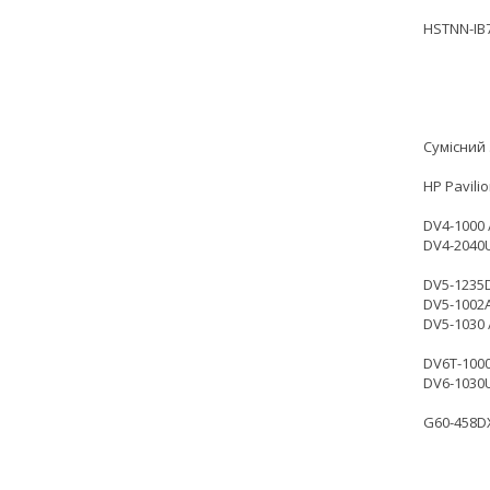
HSTNN-IB
Сумісний 
HP Pavili
DV4-1000 
DV4-2040U
DV5-1235D
DV5-1002A
DV5-1030 
DV6T-1000
DV6-1030
G60-458DX