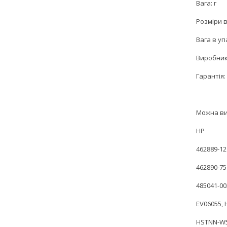
Вага: г
Розміри в
Вага в уп
Виробник
Гарантія: 
Можна ви
HP
462889-12
462890-75
485041-00
EV06055,
HSTNN-W5