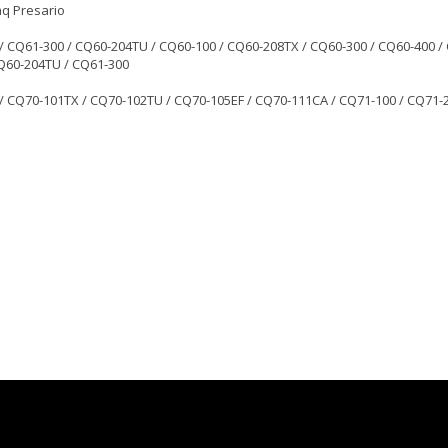
q Presario
/ CQ61-300 / CQ60-204TU / CQ60-100 / CQ60-208TX / CQ60-300 / CQ60-400 /
Q60-204TU / CQ61-300
/ CQ70-101TX / CQ70-102TU / CQ70-105EF / CQ70-111CA / CQ71-100 / CQ71-