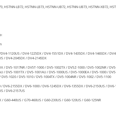
73, HSTNN-LB72, HSTNN-LB73, HSTNN-UB72, HSTNN-UB73, HSTNN-XB72, HS
з:
on
/DV4-1120US / DV4-1225DX / DV4-1551DX / DV4-1435DX / DV4-1465DX / DV4
S / DV4-2045DX / DV4-2145DX
X / DV5-1017NR / DV5T-1000 / DV5-1002TX / DV5Z-1000 / DV5-1002NR / DV5
U / DV5-1001TX / DV5-1001AU / DV5-1000US / DV5-1000EA / DV5-1000 / DV5
/ DV5-1020 / DV5-1010 / DV5-1004TX / DV5-1004NR / DV5-1002 / DV5-1100
 / DV6-2155DX / DV6-1000 / DV6-1245DX / DV6-1355DX / DV6-2150US / DV6-
US / DV6-2157US
 / G60-440US / G70-460US / G60-230US / G60-120US / G60-125NR