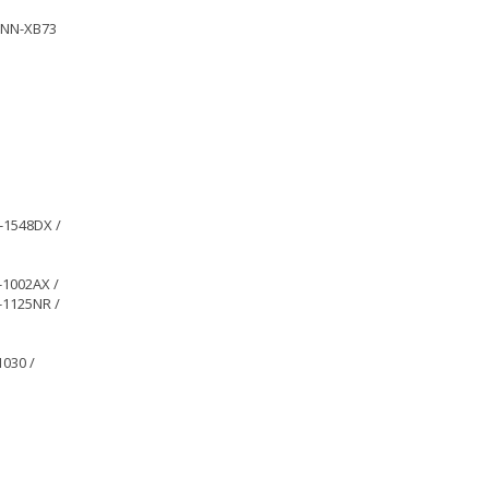
TNN-XB73
-1548DX /
-1002AX /
-1125NR /
1030 /