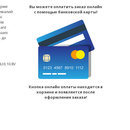
ірми
Вы можете оплатить заказ онлайн
ривалий
с помощью банковской карты!
ої
їв
ant
аших
ь до
LH) 10.8V
Кнопка онлайн оплаты находится в
корзине и появляется после
оформления заказа!