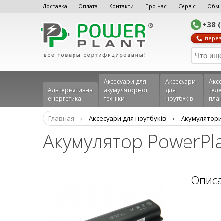
Доставка
Оплата
Контакти
Про нас
Сервіс
Обмі
+38 
перез
Аксесуари для
Аксесуари
Акс
Альтернативна
акумуляторної
для
теле
енергетика
техніки
ноутбуків
пла
Главная
›
Аксесуари для ноутбуків
›
Aкумулятори
Акумулятор PowerPla
Опис