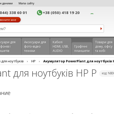
н даними
Мапа сайту
(044) 338 60 01
+38 (050) 418 19 20
воните мне
еcуари для
Аксесуари для
Кабелі
Товари для
фонів і
фото-відео
HDMI, USB,
Графічні
дому, офісу
ншетів
техніки
AUDIO
планшети
та хобі
 для ноутбуків
›
HP
›
Акумулятор PowerPlant для ноутбуків 
nt для ноутбуків HP P
код: NB
ание