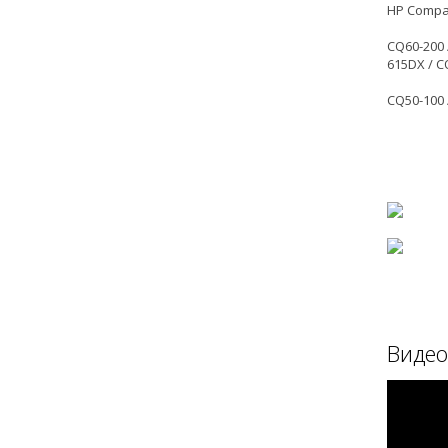
HP Compa
CQ60-200 
615DX / C
CQ50-100 
Видео