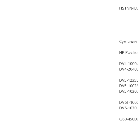
HSTNN-IB
Сумісний 
HP Pavili
DV4-1000 
DV4-2040U
DV5-1235D
DV5-1002A
DV5-1030 
DV6T-1000
DV6-1030
G60-458DX