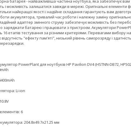
орна батарея - найважливіша частина ноутбука, яка забезпечує вам
ть і можливість залишатися завжди в мережі. Оригінальні елементи ф
тільки найкращої якості і надійне складання гарантують вам довгот
оботи акумулятора, тривалий час роботи і належну заміну оригінальн
 Надійний адаптер змінного струму забезпечує можливість без перебо
о заряджати батарею і працювати з пристроєм. Акумулятори PowerPl
ь 16 етапів тестування за різними критеріями. Перевагами вибору н
 відсутність "ефекту пам'яті", низький рівень саморозряду і здатніст
перезарядки.
умулятор PowerPlant для ноутбуків HP Pavilion DV4 (HSTNN-DB72, HP50
00mAh
 4400mAh
лятора: Li-ion
10.8V
 елементів: 6
кумулятора: 204.8x49.7x21.25 мм