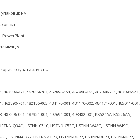
 упаковці: мм
аковці: г
: PowerPlant
12 місяців
користовувати замість:
1, 462889-421, 462889-761, 462890-151, 462890-161, 462890-251, 462890-541,
1, 462890-761, 482186-003, 484170-001, 484170-002, 484171-001, 485041-001,
3, 487296-001, 487354-001, 497694-001, 498482-001, KS524AA, KS526AA,
 HSTNN-Q34C, HSTNN-C51C, HSTNN-C53C, HSTNN-W48C, HSTNN-W49C,
0C, HSTNN-CB72, HSTNN-CB73, HSTNN-DB72, HSTNN-DB73, HSTNN-IB72,