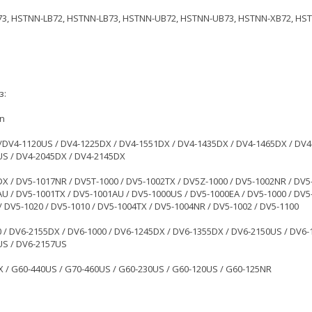
73, HSTNN-LB72, HSTNN-LB73, HSTNN-UB72, HSTNN-UB73, HSTNN-XB72, HS
з:
on
/DV4-1120US / DV4-1225DX / DV4-1551DX / DV4-1435DX / DV4-1465DX / DV4
S / DV4-2045DX / DV4-2145DX
X / DV5-1017NR / DV5T-1000 / DV5-1002TX / DV5Z-1000 / DV5-1002NR / DV5
U / DV5-1001TX / DV5-1001AU / DV5-1000US / DV5-1000EA / DV5-1000 / DV5
/ DV5-1020 / DV5-1010 / DV5-1004TX / DV5-1004NR / DV5-1002 / DV5-1100
 / DV6-2155DX / DV6-1000 / DV6-1245DX / DV6-1355DX / DV6-2150US / DV6-
US / DV6-2157US
 / G60-440US / G70-460US / G60-230US / G60-120US / G60-125NR