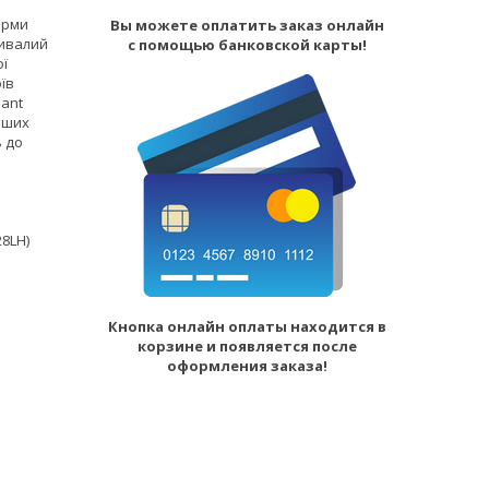
ірми
Вы можете оплатить заказ онлайн
ривалий
с помощью банковской карты!
ої
їв
ant
аших
ь до
28LH)
Кнопка онлайн оплаты находится в
корзине и появляется после
оформления заказа!