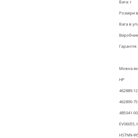
Вага: г
Розміри в
Вага в уп
Виробник
Гарантія: 
Можна ви
HP
462889-12
462890-75
485041-00
EV06055,
HSTNN-W5