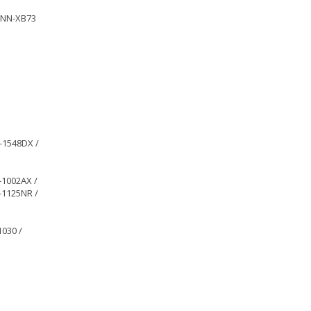
TNN-XB73
-1548DX /
-1002AX /
-1125NR /
1030 /