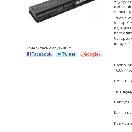
Акумулят
мобільніс
Samsung 
термін р
батареї.
одночасн
проходят
батарей є
швидкої 
Поделитесь с друзьями:
Facebook
Twitter
Google+
Назва: Ак
10.8V 44
Ємність:
Тип акуму
Напруга: 
Кількість
Розміри а