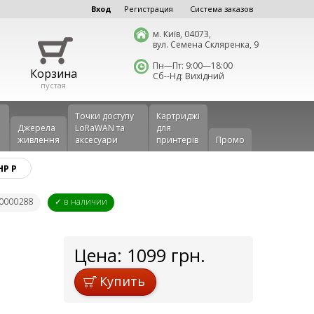
Вход
Регистрация
Система заказов
м. Київ, 04073,
вул. Семена Скляренка, 9
Пн—Пт: 9:00—18:00
Корзина
Сб--Нд: Вихідний
пустая
Точки доступу
Картриджі
Джерела
LoRaWAN та
для
живлення
аксесуари
принтерів
Промо
HP P
00000288
✓ в наличии
Цена:
1099
грн.
Купить