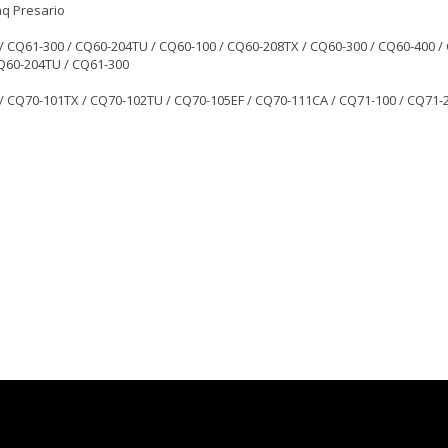
q Presario
/ CQ61-300 / CQ60-204TU / CQ60-100 / CQ60-208TX / CQ60-300 / CQ60-400 /
Q60-204TU / CQ61-300
/ CQ70-101TX / CQ70-102TU / CQ70-105EF / CQ70-111CA / CQ71-100 / CQ71-