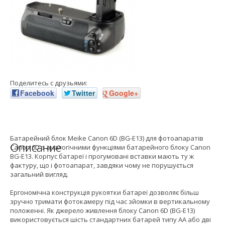
Поделитесь с друзьями:
Facebook
Twitter
Google+
Батарейний блок Meike Canon 6D (BG-E13) для фотоапаратів
Описание
Canon 6D з аналогічними функціями батарейного блоку Canon
BG-E13. Корпус батареї і прогумовані вставки мають ту ж
фактуру, що і фотоапарат, завдяки чому не порушується
загальний вигляд.
Ергономічна конструкція рукоятки батареї дозволяє більш
зручно тримати фотокамеру під час зйомки в вертикальному
положенні. Як джерело живлення блоку Canon 6D (BG-E13)
використовується шість стандартних батарей типу АА або дві