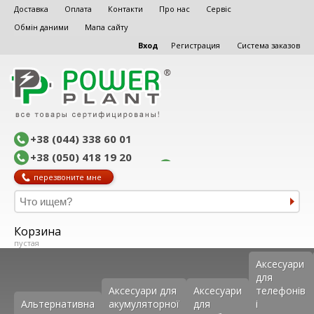
Доставка
Оплата
Контакти
Про нас
Сервіс
Обмін даними
Мапа сайту
Вход
Регистрация
Система заказов
+38 (044) 338 60 01
+38 (050) 418 19 20
перезвоните мне
Корзина
пустая
Аксеcуари
для
Аксесуари для
Аксесуари
телефонів
Альтернативна
акумуляторної
для
і