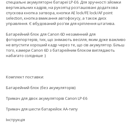
спеціальні акумуляторні батареї LP-E6. Для зручності зйомки
вертикальних кадрів, на рукоятці розташовані додаткова
спускова кнопка затвора, кнопки АЕ lock/FE lock/AF point
selection, кнопка вмикання автофокусу, а також диск
управління. Є вбудований роз'єм для кріплення штатива.
Батарейний блок для Canon 6D незамінний для
фоторепортерів, тих, що знімають весілля, яким дуже важливо
не впустити хороший кадр через те, що сів акумулятор. Більш
того, камери Canon 6D з батарейним блоком виглядають
набагато солідніше :)
Комплект поставки:
Батарейний блок (без акумуляторів)
Тримач для двох акумуляторів Canon LP-E6
Тримач для шести батарейок АА-типу
Інструкція