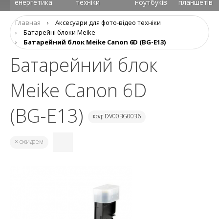
енергетика
техніки
ноутбуків
планшетів
Главная
›
Аксесуари для фото-відео техніки
›
Батарейні блоки Meike
›
Батарейний блок Meike Canon 6D (BG-E13)
Батарейний блок
Meike Canon 6D
(BG-E13)
код: DV00BG0036
× ожидаем