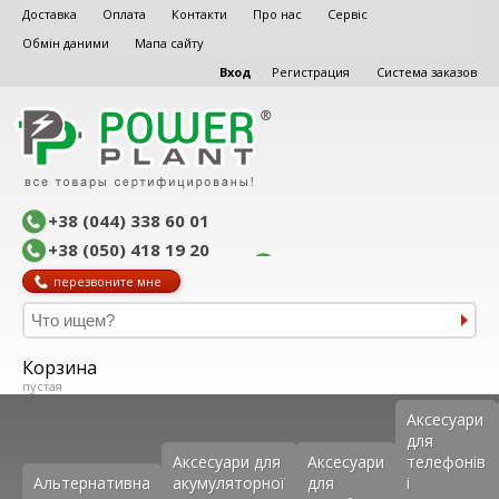
Доставка
Оплата
Контакти
Про нас
Сервіс
Обмін даними
Мапа сайту
Вход
Регистрация
Система заказов
+38 (044) 338 60 01
+38 (050) 418 19 20
перезвоните мне
Корзина
пустая
Аксеcуари
для
Аксесуари для
Аксесуари
телефонів
Альтернативна
акумуляторної
для
і