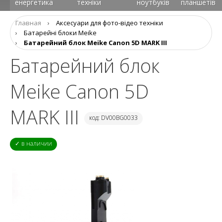
енергетика
техніки
ноутбуків
планшетів
Главная
›
Аксесуари для фото-відео техніки
›
Батарейні блоки Meike
›
Батарейний блок Meike Canon 5D MARK III
Батарейний блок
Meike Canon 5D
MARK III
код: DV00BG0033
✓ в наличии