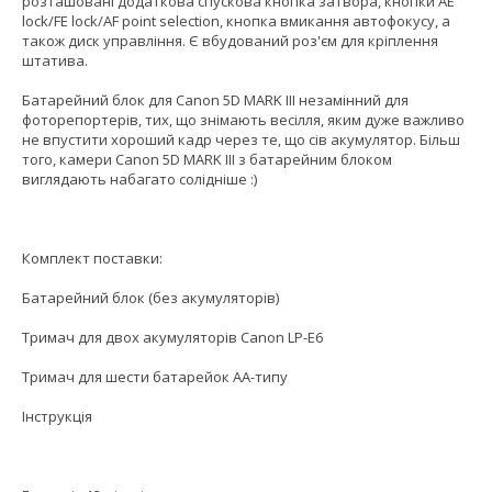
розташовані додаткова спускова кнопка затвора, кнопки АЕ
lock/FE lock/AF point selection, кнопка вмикання автофокусу, а
також диск управління. Є вбудований роз'єм для кріплення
штатива.
Батарейний блок для Canon 5D MARK III незамінний для
фоторепортерів, тих, що знімають весілля, яким дуже важливо
не впустити хороший кадр через те, що сів акумулятор. Більш
того, камери Canon 5D MARK III з батарейним блоком
виглядають набагато солідніше :)
Комплект поставки:
Батарейний блок (без акумуляторів)
Тримач для двох акумуляторів Canon LP-E6
Тримач для шести батарейок АА-типу
Інструкція