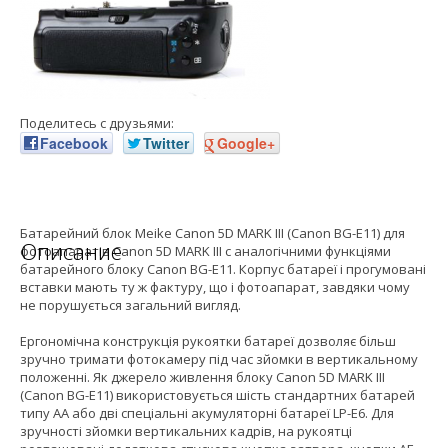
Поделитесь с друзьями:
Facebook
Twitter
Google+
Батарейний блок Meike Canon 5D MARK III (Canon BG-E11) для
Описание
фотоапаратів Canon 5D MARK III c аналогічними функціями
батарейного блоку Canon BG-E11. Корпус батареї і прогумовані
вставки мають ту ж фактуру, що і фотоапарат, завдяки чому
не порушується загальний вигляд.
Ергономічна конструкція рукоятки батареї дозволяє більш
зручно тримати фотокамеру під час зйомки в вертикальному
положенні. Як джерело живлення блоку Canon 5D MARK III
(Canon BG-E11) використовується шість стандартних батарей
типу АА або дві спеціальні акумуляторні батареї LP-E6. Для
зручності зйомки вертикальних кадрів, на рукоятці