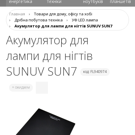
енергетика
техніки
ноутбуків
планшетів
Главная
›
Товари для дому, офісу та хобі
›
Дрібна побутова техніка
›
УФ LED лампа
›
Aкумулятор для лампи для нігтів SUNUV SUN7
Aкумулятор для
лампи для нігтів
SUNUV SUN7
код: FL940974
× ожидаем