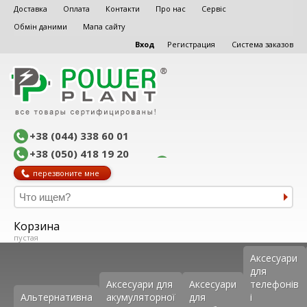
Доставка
Оплата
Контакти
Про нас
Сервіс
Обмін даними
Мапа сайту
Вход
Регистрация
Система заказов
+38 (044) 338 60 01
+38 (050) 418 19 20
перезвоните мне
Корзина
пустая
Аксеcуари
для
Аксесуари для
Аксесуари
телефонів
Альтернативна
акумуляторної
для
і