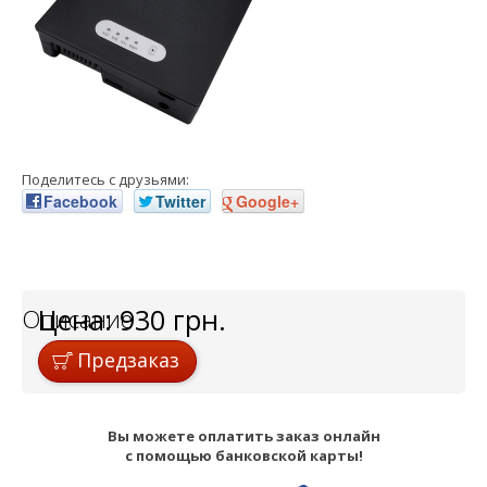
Поделитесь с друзьями:
Facebook
Twitter
Google+
Цена:
930
грн.
Описание
Предзаказ
Вы можете оплатить заказ онлайн
с помощью банковской карты!