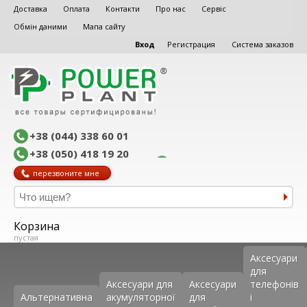
Доставка
Оплата
Контакти
Про нас
Сервіс
Обмін даними
Мапа сайту
Вход
Регистрация
Система заказов
+38 (044) 338 60 01
+38 (050) 418 19 20
перезвоните мне
Корзина
пустая
Аксеcуари
для
Аксесуари для
Аксесуари
телефонів
Альтернативна
акумуляторної
для
і