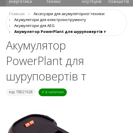
енергетика
техніки
ноутбуків
планшетів
Главная
›
Аксесуари для акумуляторної техніки
›
Акумулятори для електроінструменту
›
Акумулятори для AEG
›
Акумулятор PowerPlant для шуруповертів т
Акумулятор
PowerPlant для
шуруповертів т
код: TB921928
✓ в наличии