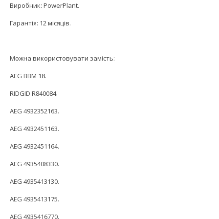
Виробник: PowerPlant.
Гарантія: 12 місяців.
Можна використовувати замість:
AEG BBM 18.
RIDGID R840084.
AEG 4932352163.
AEG 4932451163.
AEG 4932451164.
AEG 4935408330.
AEG 4935413130.
AEG 4935413175.
AEG 4935416770.