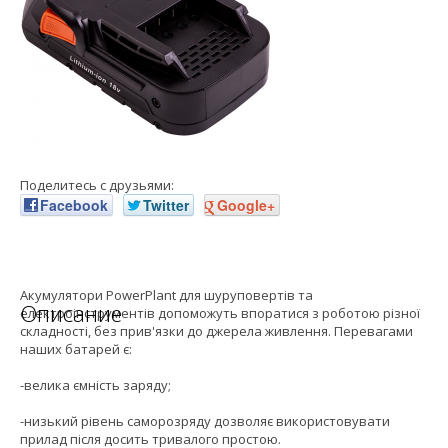
Поделитесь с друзьями:
Facebook
Twitter
Google+
Акумулятори PowerPlant для шуруповертів та
Описание
електроінструментів допоможуть впоратися з роботою різної
складності, без прив'язки до джерела живлення. Перевагами
наших батарей є:
-велика ємність заряду;
-низький рівень саморозряду дозволяє використовувати
прилад після досить тривалого простою.