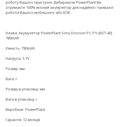
роботу Вашого пристрою. Вибираючи PowerPlant Ви
отримаєте 100% якісний акумулятор для надійної і тривалої
роботи Вашого мобільного або КПК.
Назва: Акумулятор PowerPlant Sony Ericsson P1, P1i (BST-40)
780mAh
Ємність: 780mAh
Напруга: 3.7V
Розмір: мм
Вага: г
Розмір в упаковці: мм
Вага в упаковці: г
Виробник: PowerPlant
Гарантія: 12 місяців