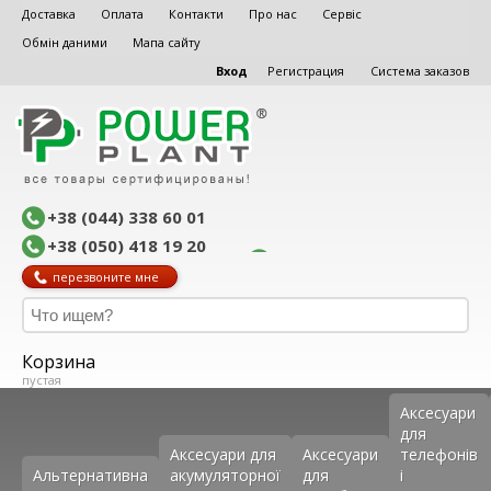
Доставка
Оплата
Контакти
Про нас
Сервіс
Обмін даними
Мапа сайту
Вход
Регистрация
Система заказов
+38 (044) 338 60 01
+38 (050) 418 19 20
перезвоните мне
Корзина
пустая
Аксеcуари
для
Аксесуари для
Аксесуари
телефонів
Альтернативна
акумуляторної
для
і