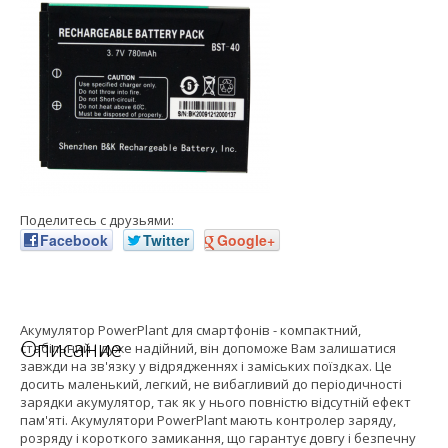
Поделитесь с друзьями:
Facebook
Twitter
Google+
Акумулятор PowerPlant для смартфонів - компактний,
Описание
стабільний і дуже надійний, він допоможе Вам залишатися
завжди на зв'язку у відрядженнях і заміських поїздках. Це
досить маленький, легкий, не вибагливий до періодичності
зарядки акумулятор, так як у нього повністю відсутній ефект
пам'яті. Акумулятори PowerPlant мають контролер заряду,
розряду і короткого замикання, що гарантує довгу і безпечну