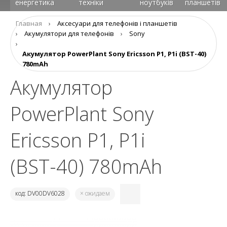
енергетика
техніки
ноутбуків
планшетів
Главная
›
Аксеcуари для телефонів і планшетів
›
Акумулятори для телефонів
›
Sony
›
Акумулятор PowerPlant Sony Ericsson P1, P1i (BST-40)
780mAh
Акумулятор
PowerPlant Sony
Ericsson P1, P1i
(BST-40) 780mAh
код: DV00DV6028
× ожидаем