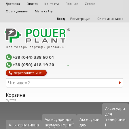
Доставка
Оплата
Контакти
Про нас
Сервіс
Обмін даними
Мапа сайту
Вход
Регистрация
Система заказов
+38 (044) 338 60 01
+38 (050) 418 19 20
перезвоните мне
Корзина
пустая
Аксеcуари
для
Аксесуари для
Аксесуари
телефонів
Альтернативна
акумуляторної
для
і