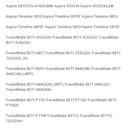
Aspire 5810TZG-414G50MN Aspire AS5534 Aspire AS5534-L34F
Aspire Timeline 3810 Aspire Timeline 3810T Aspire Timeline 4810
Aspire Timeline 4810T Aspire Timeline 5810 Aspire Timeline 5810T
TravelMate 8371-352G32n TravelMate 8371-353G25n TravelMate
8371-354G32n
TravelMate 8371-6457 TravelMate 8371-733G32n TravelMate 8371-
733G32n_3G
TravelMate 8371-8391 TravelMate 8371-944G08n TravelMate 8371-
944G16N_UMTS
TravelMate 8371-944G32N_UMTS TravelMate 8371-944G32n
TravelMate 8371-944G50n
TravelMate 8371-P716 TravelMate 8371-P716D TravelMate 8371-
P716DF
TravelMate 8371-P716F TravelMate 8371G TravelMate 8371G-
732G50nc