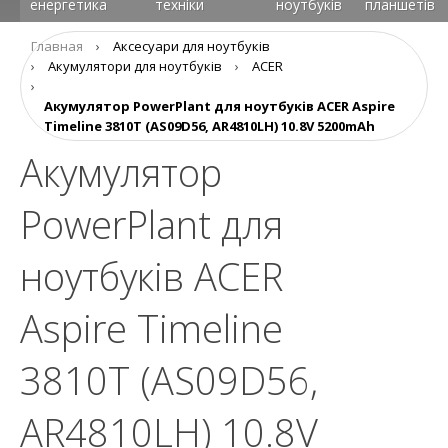
енергетика
техніки
ноутбуків
планшетів
Главная
›
Аксесуари для ноутбуків
›
Aкумулятори для ноутбуків
›
ACER
›
Акумулятор PowerPlant для ноутбуків ACER Aspire
Timeline 3810T (AS09D56, AR4810LH) 10.8V 5200mAh
Акумулятор
PowerPlant для
ноутбуків ACER
Aspire Timeline
3810T (AS09D56,
AR4810LH) 10.8V