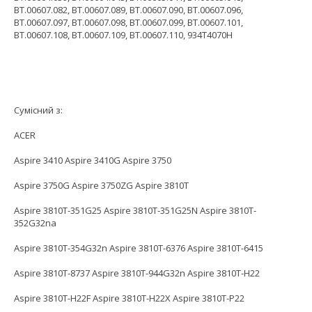
BT.00607.082, BT.00607.089, BT.00607.090, BT.00607.096,
BT.00607.097, BT.00607.098, BT.00607.099, BT.00607.101,
BT.00607.108, BT.00607.109, BT.00607.110, 934T4070H
Сумісний з:
ACER
Aspire 3410 Aspire 3410G Aspire 3750
Aspire 3750G Aspire 3750ZG Aspire 3810T
Aspire 3810T-351G25 Aspire 3810T-351G25N Aspire 3810T-
352G32na
Aspire 3810T-354G32n Aspire 3810T-6376 Aspire 3810T-6415
Aspire 3810T-8737 Aspire 3810T-944G32n Aspire 3810T-H22
Aspire 3810T-H22F Aspire 3810T-H22X Aspire 3810T-P22