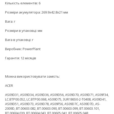
Кількість елементів: 6
Розміри акумулятора: 269.9x42.8x21 мм
Вага: г
Розміри в упаковці: мм
Вага в упаковці: г
Виробник: PowerPlant
Гарантія: 12 місяців
Можна використовувати замість:
ACER
AS09D31, AS09D34, AS09D36, AS09D56, AS09D70, AS09D71, AS09F34,
LC.BTP00.052, LC.BTP00.068, AS09D75, 3UR18650-2-T0408, AS09D41,
AS09D51, AS09D73, AS09D78, AS09F56, AS09D7C, AS09D7D, AS-
2009D, BT.00603.082, BT.00603.090, BT.00603.099, BT.00603.101,
BT.00604.039, BT.00604.043, BT.00605.041, BT.00605.048,