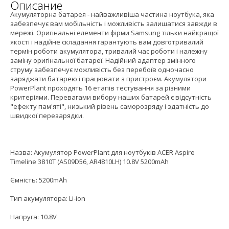
Описание
Акумуляторна батарея - найважливіша частина ноутбука, яка
забезпечує вам мобільність і можливість залишатися завжди в
мережі. Оригінальні елементи фірми Samsung тільки найкращої
якості і надійне складання гарантують вам довготривалий
термін роботи акумулятора, тривалий час роботи і належну
заміну оригінальної батареї. Надійний адаптер змінного
струму забезпечує можливість без перебоїв одночасно
заряджати батарею і працювати з пристроєм. Акумулятори
PowerPlant проходять 16 етапів тестування за різними
критеріями. Перевагами вибору наших батарей є відсутність
"ефекту пам'яті", низький рівень саморозряду і здатність до
швидкої перезарядки.
Назва: Акумулятор PowerPlant для ноутбуків ACER Aspire
Timeline 3810T (AS09D56, AR4810LH) 10.8V 5200mAh
Ємність: 5200mAh
Тип акумулятора: Li-ion
Напруга: 10.8V