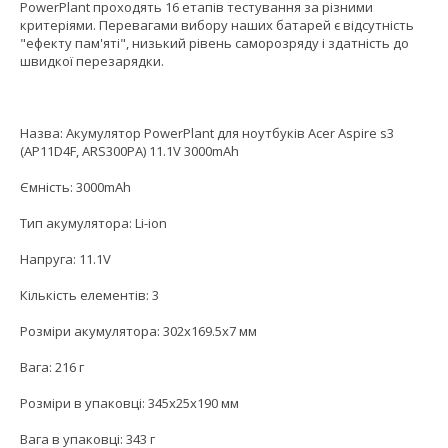
PowerPlant проходять 16 етапів тестування за різними
критеріями. Перевагами вибору наших батарей є відсутність
"ефекту пам'яті", низький рівень саморозряду і здатність до
швидкої перезарядки.
Назва: Акумулятор PowerPlant для ноутбуків Acer Aspire s3
(AP11D4F, ARS300PA) 11.1V 3000mAh
Ємність: 3000mAh
Тип акумулятора: Li-ion
Напруга: 11.1V
Кількість елементів: 3
Розміри акумулятора: 302x169.5x7 мм
Вага: 216 г
Розміри в упаковці: 345x25x190 мм
Вага в упаковці: 343 г