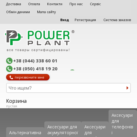
Доставка
Оплата
Контакти
Про нас
Сервіс
Обмін даними
Мапа сайту
Вход
Регистрация
Система заказов
+38 (044) 338 60 01
+38 (050) 418 19 20
перезвоните мне
Корзина
пустая
Аксеcуари
для
Аксесуари для
Аксесуари
телефонів
Альтернативна
акумуляторної
для
і