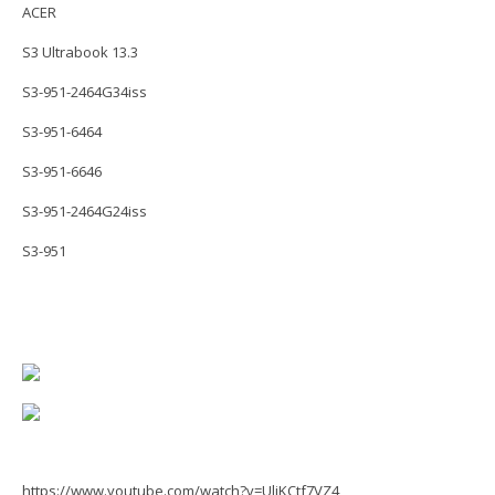
ACER
S3 Ultrabook 13.3
S3-951-2464G34iss
S3-951-6464
S3-951-6646
S3-951-2464G24iss
S3-951
https://www.youtube.com/watch?v=UljKCtf7VZ4