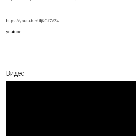
https://youtu.be/UljKCtf7VZ4
youtube
Видео