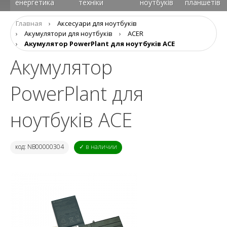
енергетика
техніки
ноутбуків
планшетів
Главная
›
Аксесуари для ноутбуків
›
Aкумулятори для ноутбуків
›
ACER
›
Акумулятор PowerPlant для ноутбуків ACE
Акумулятор
PowerPlant для
ноутбуків ACE
код: NB00000304
✓ в наличии