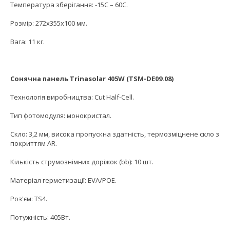
Температура зберігання: -15С – 60С.
Розмір: 272x355x100 мм.
Вага: 11 кг.
Сонячна панель Trinasolar 405W (TSM-DE09.08)
Технологія виробництва: Cut Half-Cell.
Тип фотомодуля: монокристал.
Скло: 3,2 мм, висока пропускна здатність, термозміцнене скло з
покриттям AR.
Кількість струмознімних доріжок (bb): 10 шт.
Матеріал герметизації: EVA/POE.
Роз'єм: TS4.
Потужність: 405Вт.