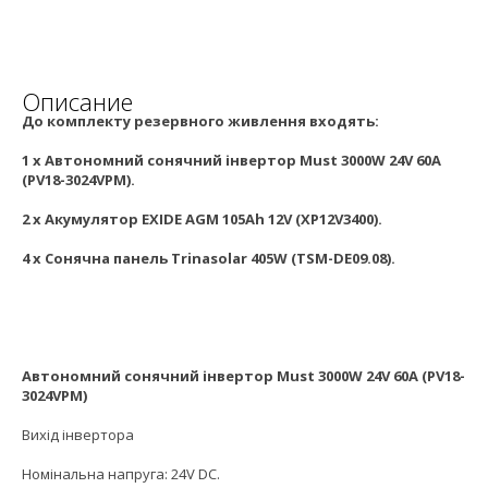
Описание
До комплекту резервного живлення входять:
1 x Автономний сонячний інвертор Must 3000W 24V 60A
(PV18-3024VPM).
2 х Акумулятор EXIDE AGM 105Ah 12V (XP12V3400).
4 х Сонячна панель Trinasolar 405W (TSM-DE09.08).
Автономний сонячний інвертор Must 3000W 24V 60A (PV18-
3024VPM)
Вихід інвертора
Номінальна напруга: 24V DC.