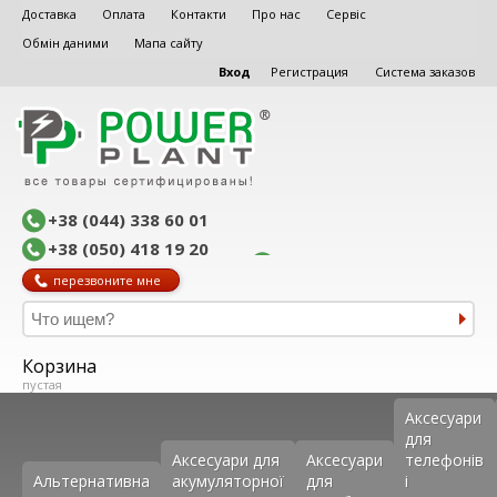
Доставка
Оплата
Контакти
Про нас
Сервіс
Обмін даними
Мапа сайту
Вход
Регистрация
Система заказов
+38 (044) 338 60 01
+38 (050) 418 19 20
перезвоните мне
Корзина
пустая
Аксеcуари
для
Аксесуари для
Аксесуари
телефонів
Альтернативна
акумуляторної
для
і