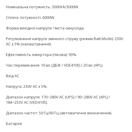
Номінальна потужність: 3000VA/3000W.
Сплеск потужності: 6000W.
Форма вихідної напруги: Чиста синусоїда.
Регулювання напруги змінного струму (режим Batt.Mode): 230V
AC ± 5% (налаштування).
Ефективність інвертора (пікова): 93%.
Час перемикання: 10 мс (ДБЖ / VDE4105) / 20 мс (APL).
Вхід AC
Напруга: 230V AC ± 5%.
Діапазон напруги: 170~280V AC (UPS) / 90~280V AC (APL) /
184~253V AC (VED4105).
Діапазон частот: 50 Гц/60 Гц (автоматичне визначення).
Батарея